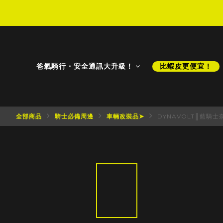
D
D
爸氣騎行・安全通訊大升級！
比蝦皮更便宜！
全部商品
騎士必備周邊
車輛改裝品➤
DYNAVOLT║藍騎