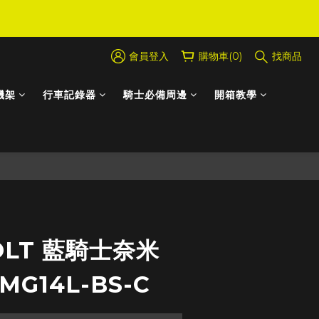
會員登入
購物車(0)
找商品
機架
行車記錄器
騎士必備周邊
開箱教學
立即購買
OLT 藍騎士奈米
G14L-BS-C