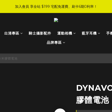
4
1
2
2
2
4
5
5
8
9
9
9
:
:
:
0
6
0
3
4
4
4
6
加入會員 享全站 $199 宅配免運費、刷卡6期0利率！
JI 爸氣感謝季 全面8折起
手刀下單！
3
0
1
1
1
3
4
4
7
8
8
8
日
時
分
秒
5
2
3
3
3
5
2
0
0
0
2
3
9
3
6
7
7
7
9
4
1
2
2
2
4
登入會員 享會員限定折扣、限量贈品！
1
1
2
8
2
5
6
6
6
8
3
0
1
1
1
3
0
0
1
7
1
4
5
5
5
7
2
0
0
0
2
:
:
:
0
6
0
3
4
4
4
6
JI 爸氣感謝季 全面8折起
手刀下單！
1
1
出清專區
騎士攝影配件
運動相機
藍牙耳機
手
日
時
分
秒
5
2
3
3
3
5
0
0
4
1
2
2
2
4
品牌專區
3
0
1
1
1
3
2
0
0
0
2
士奈米膠體電池
1
1
0
0
DYNAV
膠體電池 M