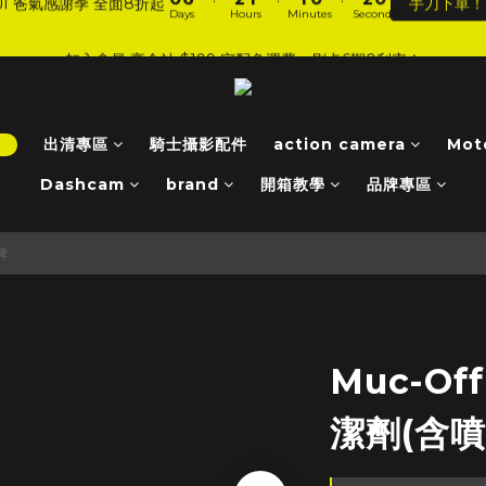
6
4
0
5
7
6
6
5
6
8
:
:
:
0
6
2
1
1
0
1
加入會員 享全站 $199 宅配免運費、刷卡6期0利率！
JI 爸氣感謝季 全面8折起
手刀下單！
5
3
4
6
5
5
4
5
7
Days
Hours
Minutes
Seconds
5
1
0
0
0
4
2
3
9
5
4
4
3
4
6
4
0
3
登入會員 享會員限定折扣、限量贈品！
1
2
8
4
3
3
2
3
5
3
2
9
0
1
7
3
2
2
1
2
4
2
1
8
:
:
:
0
6
2
1
1
0
1
3
JI 爸氣感謝季 全面8折起
手刀下單！
1
！
出清專區
騎士攝影配件
action camera
Mot
0
7
Days
Hours
Minutes
Seconds
5
1
0
0
0
2
0
6
4
0
1
Dashcam
brand
開箱教學
品牌專區
5
3
0
4
2
3
牌
1
2
0
1
0
Muc-O
潔劑(含噴