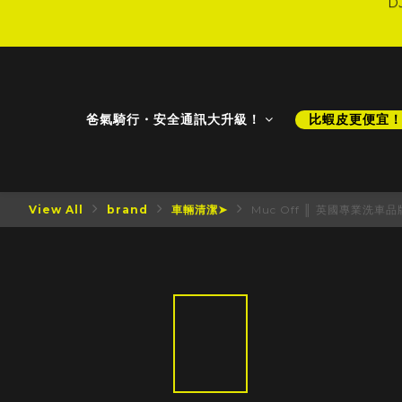
D
D
爸氣騎行・安全通訊大升級！
比蝦皮更便宜
View All
brand
車輛清潔➤
Muc Off ║ 英國專業洗車品