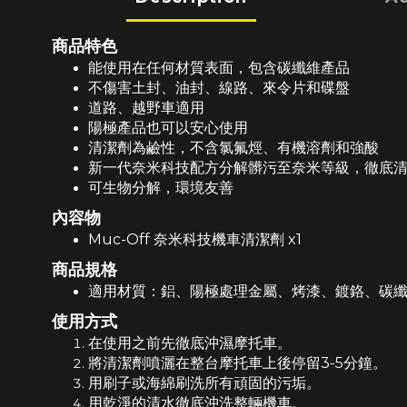
商品特色
能使用在任何材質表面，包含碳纖維產品
不傷害土封、油封、線路、來令片和碟盤
道路、越野車適用
陽極產品也可以安心使用
清潔劑為鹼性，不含氯氟烴、有機溶劑和強酸
新一代奈米科技配方分解髒污至奈米等級，徹底
可生物分解，環境友善
內容物
Muc-Off 奈米科技機車清潔劑 x1
商品規格
適用材質：鋁、陽極處理金屬、烤漆、鍍鉻、碳
使用方式
在使用之前先徹底沖濕摩托車。
將清潔劑噴灑在整台摩托車上後停留3-5分鐘。
用刷子或海綿刷洗所有頑固的污垢。
用乾淨的清水徹底沖洗整輛機車。