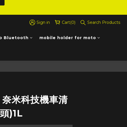
Sign in
Cart(0)
Search Products
o Bluetooth
mobile holder for moto
BUY NOW
ff 奈米科技機車清
頭)1L