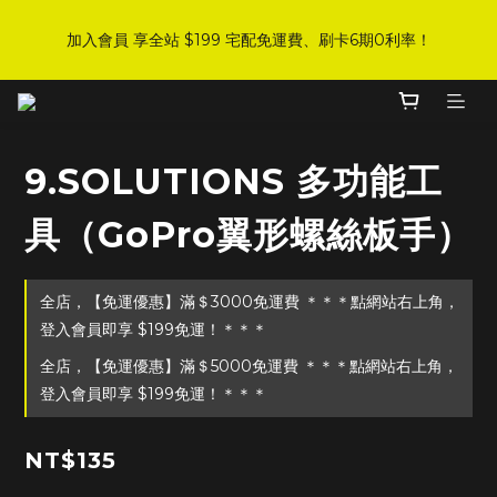
8
9
9
9
3
1
1
3
1
6
2
2
4
2
4
6
DJI 爸氣感謝季 全面8折起
7
8
8
8
2
0
0
2
加入會員 享全站 $199 宅配免運費、刷卡6期0利率！
:
:
:
0
5
1
1
3
1
3
5
手刀下單！
6
7
7
9
7
9
1
1
日
時
分
秒
4
0
0
2
0
2
4
5
6
6
8
6
8
0
0
3
1
1
3
4
9
5
5
7
5
7
9
2
0
0
2
登入會員 享會員限定折扣、限量贈品！
3
8
4
4
6
4
6
8
1
1
2
7
3
3
5
3
5
7
0
0
9.SOLUTIONS 多功能工
1
6
2
2
4
2
4
6
DJI 爸氣感謝季 全面8折起
:
:
:
0
5
1
1
3
1
3
5
手刀下單！
具（GoPro翼形螺絲板手）
日
時
分
秒
4
0
0
2
0
2
4
3
1
1
3
2
0
0
2
全店，【免運優惠】滿＄3000免運費 ＊＊＊點網站右上角，
1
1
0
0
登入會員即享 $199免運！＊＊＊
全店，【免運優惠】滿＄5000免運費 ＊＊＊點網站右上角，
登入會員即享 $199免運！＊＊＊
NT$135