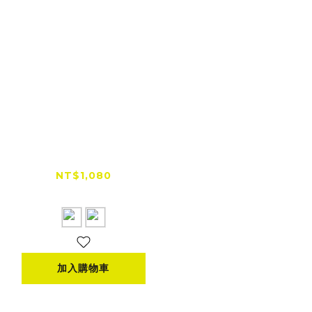
RXR 兔騎士 街頭塗鴉
連帽T（無刷毛）
NT$1,080
NT$1,280
加入購物車