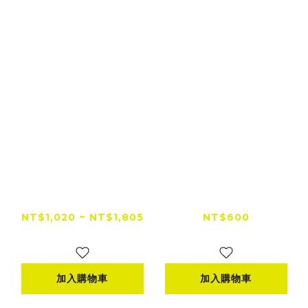
【出清特賣】Ulook-
Windwalker 風行者
Cozy 羽量級偏光太陽
WSL004 膠原胜肽袖
眼鏡 霧黑框
套
NT$1,020 ~ NT$1,805
NT$600
NT$2,700
NT$750
加入購物車
加入購物車