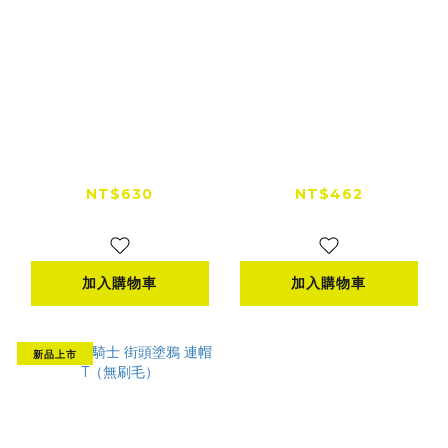
Windwalker 風行者
【出清特賣】
WPT1801滑褲（黑）
WindWalker 風行者
WLS2201 輕量排汗發
NT$630
NT$462
熱滑衣
NT$800
NT$800
加入購物車
加入購物車
新品上市