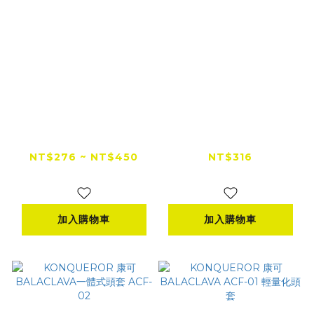
【全網低價首選】
Windwalker 風行者
Windwalker 風行者
WSL002 透氣排汗袖
透氣排汗頭套 多功能
套
NT$276 ~ NT$450
NT$316
頭套
NT$500
加入購物車
加入購物車