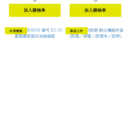
加入購物車
加入購物車
出清優惠
新品上市
KONQUEROR 康可
RXR 絕對防禦 騎士機
EC-01 素面膠原蛋白
能外套（防風／保暖／