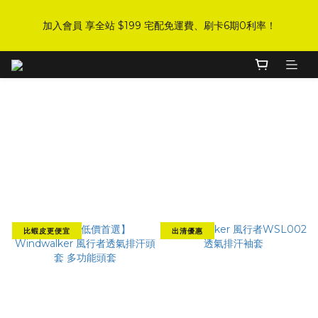
8
9
9
5
0
0
6
0
1
8
3
3
2
9
3
2
DJI 爸氣感謝季 全面8折起
7
9
9
8
9
8
4
5
加入會員 享全站 $199 宅配免運費、刷卡6期0利率！
:
:
:
0
7
2
2
1
8
2
1
手刀下單！
6
8
8
7
8
7
3
4
日
時
分
秒
6
1
1
0
7
1
0
5
7
7
6
7
6
2
3
5
0
0
6
0
4
6
6
5
6
5
1
2
4
5
登入會員 享會員限定折扣、限量贈品！
3
5
5
4
5
4
0
1
3
4
2
9
4
4
3
4
3
0
2
3
騎士衣著➤
1
8
3
3
2
9
3
2
DJI 爸氣感謝季 全面8折起
1
2
:
:
:
0
7
2
2
1
8
2
1
手刀下單！
0
1
篩選
日
時
分
秒
6
1
1
0
7
1
0
0
5
0
0
6
0
商品排序
4
5
每頁顯示 48 個
3
4
2
3
1
2
比蝦皮更便宜
出清優惠
0
1
0