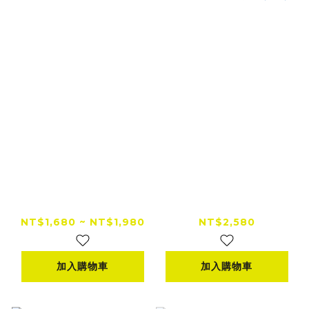
RX-1 兔騎士防水腰包
【RXR】RX-5 Anti-
／斜肩包
Gravity 反重力防水懸
浮後背包（35L）
NT$1,680 ~ NT$1,980
NT$2,580
加入購物車
加入購物車