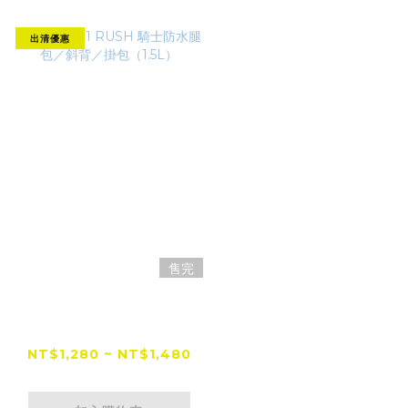
出清優惠
售完
RXR RX-1 RUSH 騎
士防水腿包／斜背／掛
包（1.5L）
NT$1,280 ~ NT$1,480