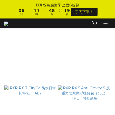
1
1
7
7
2
2
2
2
5
5
9
9
2
2
DJI 爸氣感謝季 全面8折起
DJI 爸氣感謝季 全面8折起
:
:
:
:
:
:
0
0
6
6
1
1
1
1
4
4
8
8
1
1
9
9
手刀下單！
手刀下單！
日
日
時
時
分
分
秒
秒
9
5
5
0
0
0
0
3
3
7
7
0
0
8
8
8
9
9
9
4
4
2
2
6
6
7
7
7
8
8
8
3
3
1
1
5
5
6
6
加入會員 享全站 $199 宅配免運費、刷卡6期0利率！
6
7
7
7
2
2
0
0
4
4
5
5
5
6
6
9
6
1
1
3
3
4
4
4
5
5
8
5
0
0
2
2
3
3
RXR║騎士防水包
登入會員 享會員限定折扣、限量贈品！
3
9
4
4
7
4
1
1
2
2
2
8
3
3
6
3
篩選
0
0
1
1
1
7
2
2
5
9
2
DJI 爸氣感謝季 全面8折起
0
0
商品排序
:
:
:
0
6
1
1
4
8
1
9
手刀下單！
日
時
分
秒
5
0
0
3
7
0
8
每頁顯示 48 個
4
2
6
7
3
1
5
6
2
0
4
5
1
3
4
0
2
3
1
2
0
1