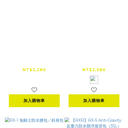
0
RXR RX-7 CityGo 防
RXR RX-5 Anti-
水日常托特包（14L）
Gravity S 反重力防水
懸浮後背包（35L）
NT$2,280
NT$2,580
TPU／特仕黑兔
加入購物車
加入購物車