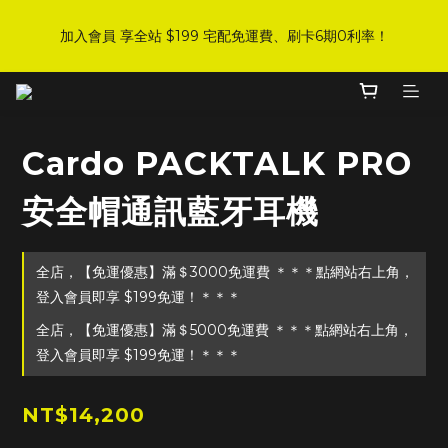
8
8
8
8
5
1
0
3
1
8
1
4
3
1
1
6
DJI 爸氣感謝季 全面8折起
7
7
9
7
7
4
0
2
加入會員 享全站 $199 宅配免運費、刷卡6期0利率！
:
:
:
0
7
0
3
2
0
0
5
手刀下單！
6
6
9
8
6
6
3
1
日
時
分
秒
6
2
1
4
5
5
8
7
5
5
2
0
5
1
0
3
4
4
7
6
4
4
9
1
4
0
2
登入會員 享會員限定折扣、限量贈品！
3
3
6
5
3
3
8
0
3
1
2
9
2
5
4
2
2
7
2
0
Cardo PACKTALK PRO
1
8
1
4
3
1
1
6
DJI 爸氣感謝季 全面8折起
1
:
:
:
0
7
0
3
2
0
0
5
手刀下單！
0
安全帽通訊藍牙耳機
日
時
分
秒
6
2
1
4
5
1
0
3
4
0
2
全店，【免運優惠】滿＄3000免運費 ＊＊＊點網站右上角，
3
1
2
0
登入會員即享 $199免運！＊＊＊
1
全店，【免運優惠】滿＄5000免運費 ＊＊＊點網站右上角，
0
登入會員即享 $199免運！＊＊＊
NT$14,200