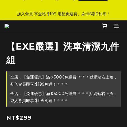
8
8
8
3
4
3
2
6
1
6
1
7
6
1
5
9
DJI 爸氣感謝季 全面8折起
7
7
7
2
3
2
1
5
加入會員 享全站 $199 宅配免運費、刷卡6期0利率！
:
:
:
0
5
0
6
5
0
4
8
手刀下單！
6
6
6
1
2
1
0
4
日
時
分
秒
4
5
4
3
7
5
5
5
9
0
1
0
3
3
4
3
2
6
4
9
4
9
4
8
0
2
2
3
2
1
5
登入會員 享會員限定折扣、限量贈品！
3
8
3
9
8
3
7
1
1
2
1
0
4
2
7
2
8
7
2
6
0
0
1
0
3
【EXE嚴選】洗車清潔九件
1
6
1
7
6
1
5
9
DJI 爸氣感謝季 全面8折起
0
2
:
:
:
0
5
0
6
5
0
4
8
手刀下單！
1
組
日
時
分
秒
4
5
4
3
7
0
3
4
3
2
6
2
3
2
1
5
全店，【免運優惠】滿＄3000免運費 ＊＊＊點網站右上角，
1
2
1
0
4
0
1
0
3
登入會員即享 $199免運！＊＊＊
0
2
全店，【免運優惠】滿＄5000免運費 ＊＊＊點網站右上角，
1
登入會員即享 $199免運！＊＊＊
0
NT$299