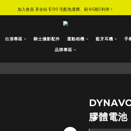
6
4
2
1
0
1
5
5
5
9
8
7
:
:
:
0
6
0
0
4
3
2
加入會員 享全站 $199 宅配免運費、刷卡6期0利率！
JI 爸氣感謝季 全面8折起
手刀下單！
5
3
1
0
0
4
4
4
8
7
6
日
時
分
秒
5
3
2
1
4
2
0
3
9
3
3
7
6
5
4
2
1
0
3
登入會員 享會員限定折扣、限量贈品！
1
2
8
2
2
6
5
4
3
1
0
2
0
1
7
1
1
5
4
3
2
0
1
:
:
:
0
6
0
0
4
3
2
JI 爸氣感謝季 全面8折起
手刀下單！
1
出清專區
騎士攝影配件
運動相機
藍牙耳機
手
0
日
時
分
秒
5
3
2
1
0
4
2
1
0
品牌專區
3
1
0
2
0
1
0
DYNAV
膠體電池 