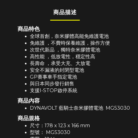
商品描述
商品特色
全球首創，奈米膠體高能免維護電池
免維護 ，不費時保養維護，操作方便
次世代新品 ，獨特奈米膠體電池
高性能 ，低放電性，穩定性高
長壽命 ，承受大充、大放電
安全不漏液的封閉型電池
GP賽事車手指定電池
與日本同步發行銷售
支援I-STOP啟停系統
商品內容
DYNAVOLT 藍騎士奈米膠體電池
MG53030
商品規格
尺寸：178 x 123 x 166 mm
型號：
MG53030