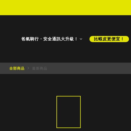
D
D
爸氣騎行・安全通訊大升級！
比蝦皮更便宜！
全部商品
最新商品