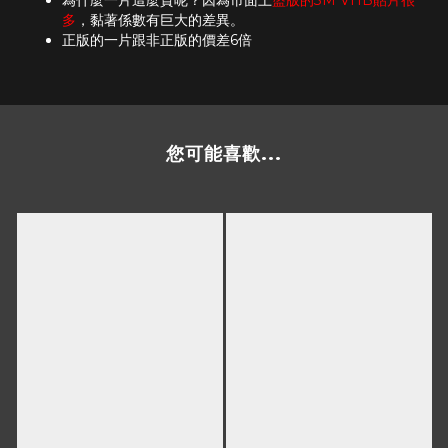
為什麼一片這麼貴呢？因為市面上
盜版的3M VHB貼片很
多
，黏著係數有巨大的差異。
正版的一片跟非正版的價差6倍
您可能喜歡...