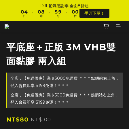
1
1
5
5
1
1
9
9
6
6
1
1
1
1
DJI 爸氣感謝季 全面8折起
DJI 爸氣感謝季 全面8折起
:
:
:
:
:
:
0
0
4
4
0
0
8
8
5
5
9
9
0
0
0
0
手刀下單！
手刀下單！
日
日
時
時
分
分
秒
秒
9
9
9
9
3
3
7
7
4
4
8
8
8
8
8
8
2
2
6
6
3
3
7
7
7
7
7
7
1
1
5
5
2
2
6
6
加入會員 享全站 $199 宅配免運費、刷卡6期0利率！
6
6
6
6
0
0
4
4
1
1
5
5
5
9
5
5
5
3
3
0
0
4
4
平底座＋正版 3M VHB雙
4
8
4
9
4
4
2
2
3
3
登入會員 享會員限定折扣、限量贈品！
3
7
3
8
3
3
1
1
2
2
面黏膠 兩入組
2
6
2
7
2
2
0
0
1
1
1
5
1
9
6
1
1
DJI 爸氣感謝季 全面8折起
0
0
:
:
:
0
4
0
8
5
9
0
0
手刀下單！
全店，【免運優惠】滿＄3000免運費 ＊＊＊點網站右上角，
日
時
分
秒
3
7
4
8
登入會員即享 $199免運！＊＊＊
2
6
3
7
1
5
2
6
全店，【免運優惠】滿＄5000免運費 ＊＊＊點網站右上角，
0
4
1
5
登入會員即享 $199免運！＊＊＊
3
0
4
2
3
1
2
NT$80
NT$100
0
1