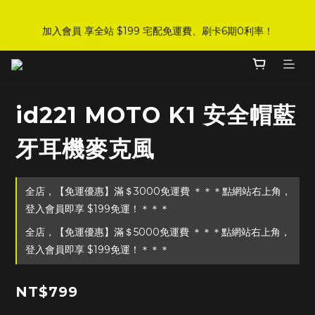
8
8
9
3
6
2
3
3
1
6
1
9
2
5
6
6
DJI 爸氣感謝季 全面8折起
7
7
8
2
5
1
2
2
加入會員 享全站 $199 宅配免運費、刷卡6期0利率！
:
:
:
0
5
0
8
1
4
5
5
手刀下單！
6
6
7
1
4
0
1
1
日
時
分
秒
4
7
0
3
4
4
5
5
6
9
0
3
0
0
3
6
2
3
3
4
9
4
5
8
9
9
2
2
5
1
2
2
登入會員 享會員限定折扣、限量贈品！
3
8
3
4
7
8
8
1
1
4
0
1
1
2
7
2
3
6
7
7
0
0
3
0
0
id221 MOTO K1 安全帽藍
1
6
1
9
2
5
6
6
DJI 爸氣感謝季 全面8折起
2
:
:
:
0
5
0
8
1
4
5
5
手刀下單！
1
牙耳機麥克風
日
時
分
秒
4
7
0
3
4
4
0
3
6
2
3
3
2
5
1
2
2
全店，【免運優惠】滿＄3000免運費 ＊＊＊點網站右上角，
1
4
0
1
1
0
3
0
0
登入會員即享 $199免運！＊＊＊
2
全店，【免運優惠】滿＄5000免運費 ＊＊＊點網站右上角，
1
登入會員即享 $199免運！＊＊＊
0
NT$799