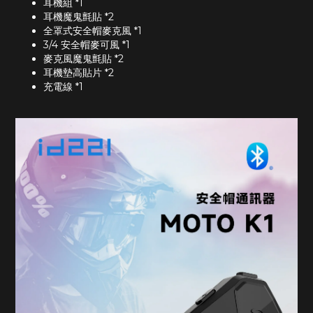
耳機組 *1
耳機魔鬼氈貼 *2
全罩式安全帽麥克風 *1
3/4 安全帽麥可風 *1
麥克風魔鬼氈貼 *2
耳機墊高貼片 *2
充電線 *1