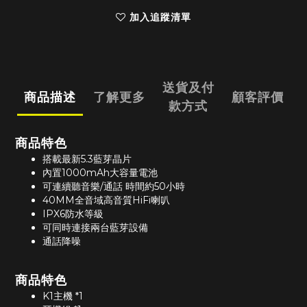
加入追蹤清單
送貨及付
商品描述
了解更多
顧客評價
款方式
商品特色
搭載最新5.3藍芽晶片
內置1000mAh大容量電池
可連續聽音樂/通話 時間約50小時
40MM全音域高音質HiFi喇叭
IPX6防水等級
可同時連接兩台藍芽設備
通話降噪
商品特色
K1主機 *1