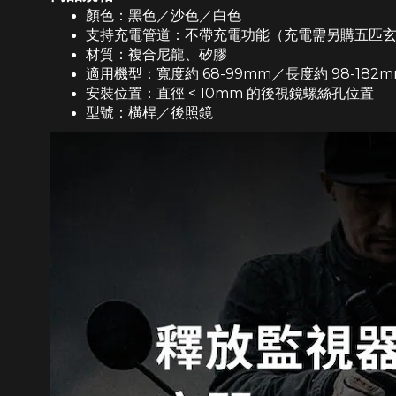
顏色：黑色／沙色／白色
支持充電管道：不帶充電功能（充電需另購五匹
材質：複合尼龍、矽膠
適用機型：寬度約 68-99mm／長度約 98-182
安裝位置：直徑 < 10mm 的後視鏡螺絲孔位置
型號：橫桿／後照鏡