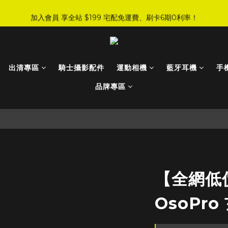
7
4
2
2
5
3
5
6
9
9
9
:
:
:
0
6
1
4
4
7
5
加入會員 享全站 $199 宅配免運費、刷卡6期0利率！
JI 爸氣感謝季 全面8折起
手刀下單！
6
3
1
1
4
2
4
5
8
8
9
日
時
分
秒
8
5
0
3
3
6
4
5
2
0
0
3
1
3
9
4
7
7
8
7
4
2
2
5
3
登入會員 享會員限定折扣、限量贈品！
4
1
2
0
2
8
3
6
6
9
7
6
3
1
1
4
2
3
0
1
1
7
2
5
5
8
6
5
2
0
0
3
1
2
0
9
:
:
:
0
6
1
4
4
7
5
4
JI 爸氣感謝季 全面8折起
手刀下單！
1
2
0
出清專區
騎士攝影配件
運動相機
藍牙耳機
手
日
時
分
秒
1
8
5
0
3
3
6
4
3
0
1
0
7
4
2
2
5
3
品牌專區
2
0
6
3
1
1
4
2
1
5
2
0
0
3
1
0
4
1
2
0
3
0
1
2
0
1
0
【全網低
OsoPr