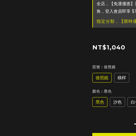
全店，【免運優惠】滿
角，登入會員即享 $
指定分類，【限時優
NT$1,040
型號
: 後照鏡
後照鏡
橫桿
顏色
: 黑色
黑色
沙色
白