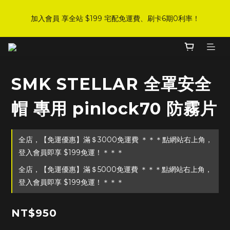
8
5
0
0
0
4
2
4
1
8
3
3
3
7
5
7
DJI 爸氣感謝季 全面8折起
7
9
9
9
4
3
1
3
加入會員 享全站 $199 宅配免運費、刷卡6期0利率！
:
:
:
0
7
2
2
2
6
4
6
手刀下單！
6
8
8
8
3
2
0
2
日
時
分
秒
6
1
1
1
5
3
5
5
7
7
7
9
2
1
1
5
0
0
0
4
2
4
4
6
6
6
8
1
0
0
4
3
1
3
登入會員 享會員限定折扣、限量贈品！
3
5
5
5
9
7
9
0
3
2
0
2
2
9
4
4
4
8
6
8
2
1
1
SMK STELLAR 全罩安全
1
8
3
3
3
7
5
7
DJI 爸氣感謝季 全面8折起
1
0
0
:
:
:
0
7
2
2
2
6
4
6
手刀下單！
0
帽 專用 pinlock70 防霧片
日
時
分
秒
6
1
1
1
5
3
5
5
0
0
0
4
2
4
4
3
1
3
全店，【免運優惠】滿＄3000免運費 ＊＊＊點網站右上角，
3
2
0
2
2
1
1
登入會員即享 $199免運！＊＊＊
1
0
0
全店，【免運優惠】滿＄5000免運費 ＊＊＊點網站右上角，
0
登入會員即享 $199免運！＊＊＊
NT$950