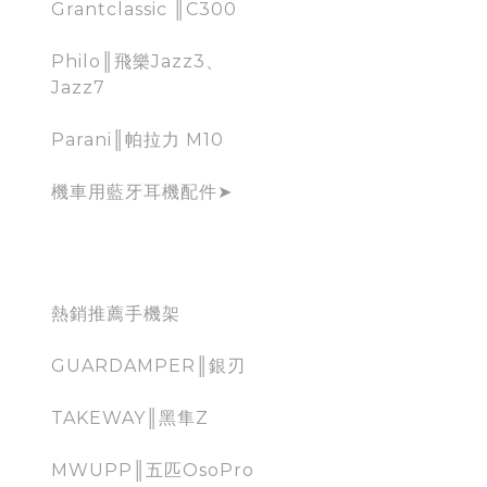
Grantclassic ║C300
Philo║飛樂Jazz3、
Jazz7
Parani║帕拉力 M10
機車用藍牙耳機配件➤
手機架
熱銷推薦手機架
GUARDAMPER║銀刃
TAKEWAY║黑隼Z
MWUPP║五匹OsoPro