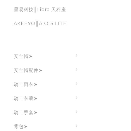
星易科技║Libra 天秤座
AKEEYO║AIO-5 LITE
騎士必備周邊
安全帽➤
安全帽配件➤
騎士雨衣➤
騎士衣著➤
騎士手套➤
背包➤