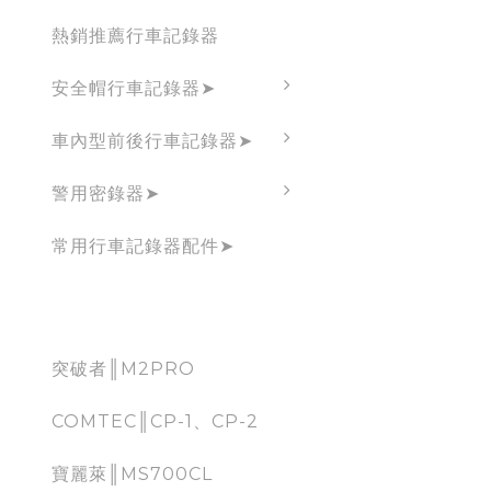
熱銷推薦行車記錄器
安全帽行車記錄器➤
車內型前後行車記錄器➤
警用密錄器➤
常用行車記錄器配件➤
CarPlay
突破者║M2PRO
COMTEC║CP-1、CP-2
寶麗萊║MS700CL