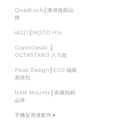
QuadLock║澳洲熱銷品
牌
id221║MOTO H1s
Grantclassic ║
OCTASTAND 八力架
Peak Design║ECO 磁吸
易快扣
RAM Mounts║美國熱銷
品牌
手機架周邊配件➤
行車記錄器