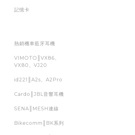
記憶卡
藍牙耳機
熱銷機車藍牙耳機
VIMOTO║VX86、
VX80、VJ20
id221║A2s、A2Pro
Cardo║JBL音響耳機
SENA║MESH連線
Bikecomm║BK系列