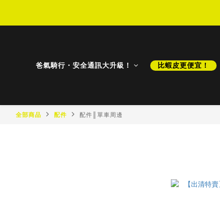
D
D
爸氣騎行・安全通訊大升級！
比蝦皮更便宜！
全部商品
配件
配件║單車周邊
配件║單車
最新商品
最新降價
比蝦皮更便宜！