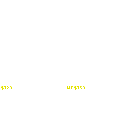
賣】單車把手
前叉鎖管 大管徑固定器
副廠胸
固定座
（運動相機通用）
$120
NT$150
$358
NT$280