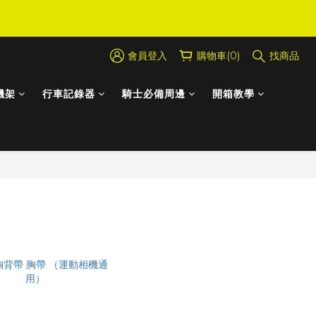
會員登入
購物車(0)
找商品
機架
行車記錄器
騎士必備周邊
開箱教學
商品排序
每頁顯示 48 個
篩選