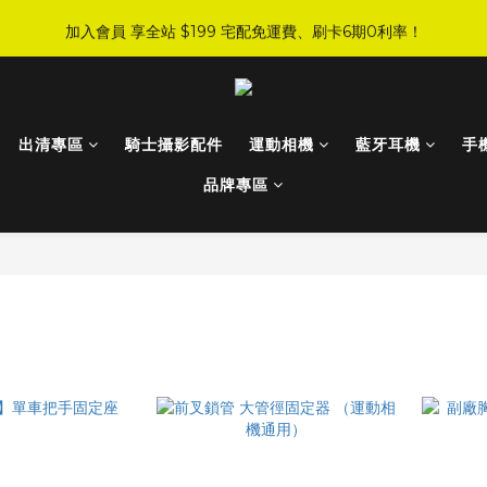
5
0
2
1
2
4
5
6
7
9
8
9
:
:
:
0
7
1
2
4
3
4
6
加入會員 享全站 $199 宅配免運費、刷卡6期0利率！
JI 爸氣感謝季 全面8折起
手刀下單！
4
1
0
1
3
4
5
6
8
7
8
日
時
分
秒
6
0
1
3
2
3
5
3
0
0
2
3
4
5
7
6
7
9
5
0
2
1
2
4
登入會員 享會員限定折扣、限量贈品！
2
1
2
9
3
4
6
5
6
8
4
1
0
1
3
1
0
1
8
2
3
5
4
5
7
3
0
0
2
0
:
:
:
0
7
1
2
4
3
4
6
JI 爸氣感謝季 全面8折起
手刀下單！
2
1
出清專區
騎士攝影配件
運動相機
藍牙耳機
手
日
時
分
秒
6
0
1
3
2
3
5
1
0
5
0
2
1
2
4
品牌專區
0
4
1
0
1
3
3
0
0
2
2
1
1
0
0
周邊