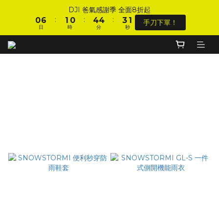
1
1
7
7
2
2
1
1
5
5
5
5
4
4
2
2
DJI 爸氣感謝季 全面8折起
DJI 爸氣感謝季 全面8折起
:
:
:
:
:
:
0
0
6
6
1
1
0
0
4
4
4
4
3
3
1
1
手刀下單！
手刀下單！
日
日
時
時
分
分
秒
秒
9
9
5
5
0
0
3
3
3
3
2
2
0
0
8
9
8
9
4
4
2
2
2
2
1
1
7
8
7
8
3
3
1
1
1
1
0
0
加入會員 享全站 $199 宅配免運費、刷卡6期0利率！
6
7
6
9
7
2
2
0
0
0
0
5
6
5
9
9
8
6
1
1
SNOWSTORMI║潮流雨衣
4
5
4
8
8
7
5
0
0
登入會員 享會員限定折扣、限量贈品！
3
9
4
3
7
7
6
4
篩選
2
8
3
2
6
6
5
3
商品排序
1
7
2
1
5
5
4
2
DJI 爸氣感謝季 全面8折起
:
:
:
0
6
1
0
4
4
3
1
手刀下單！
每頁顯示 48 個
日
時
分
秒
5
0
3
3
2
0
4
2
2
1
3
1
1
0
2
0
0
1
0