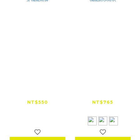
SNOWSTORMI SL-1
SNOWSTORMI
側開秒穿機能雨褲
Glider GL-1 機能防水
雨衣
NT$550
NT$765
NT$780