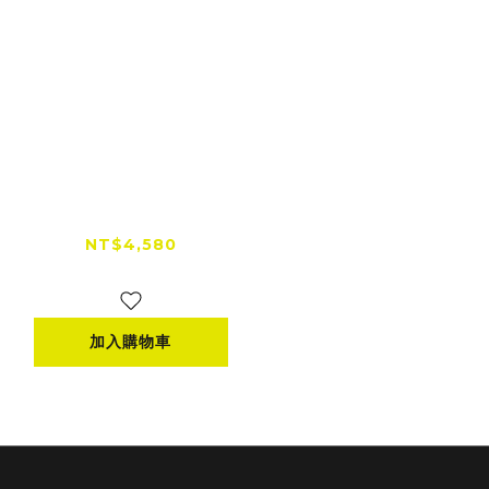
【全網低價首選】
COMTEC EG-1 4K前
後雙錄行車記錄器 附
NT$4,580
贈128G記憶卡
NT$5,880
加入購物車