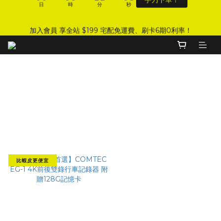
日
時
分
秒
9
9
9
5
5
1
1
7
1
7
1
7
3
3
1
9
DJI 爸氣感謝季 全面8折起
8
8
8
4
4
0
0
6
:
:
:
0
6
0
6
2
2
0
8
手刀下單！
7
7
9
9
7
3
3
5
加入會員 享全站 $199 宅配免運費、刷卡6期0利率！
日
時
分
秒
5
5
1
1
7
6
6
8
8
6
2
2
4
4
4
0
0
6
5
5
7
7
5
1
1
3
3
3
5
4
4
6
6
4
0
0
2
登入會員 享會員限定折扣、限量贈品！
2
2
4
3
9
3
9
5
5
3
1
1
1
3
COMTEC║ EG-1
2
8
2
8
4
4
2
0
0
0
2
1
7
1
7
3
3
1
9
DJI 爸氣感謝季 全面8折起
1
篩選
:
:
:
0
6
0
6
2
2
0
8
手刀下單！
0
日
時
分
秒
5
5
1
1
7
商品排序
4
4
0
0
6
每頁顯示 48 個
3
3
5
2
2
4
1
1
3
比蝦皮更便宜
0
0
2
1
0