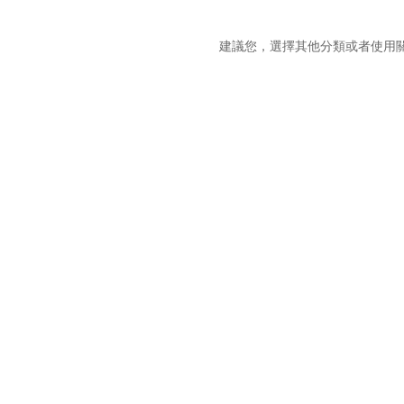
抱歉，這個商品類別沒有相
建議您，選擇其他分類或者使用