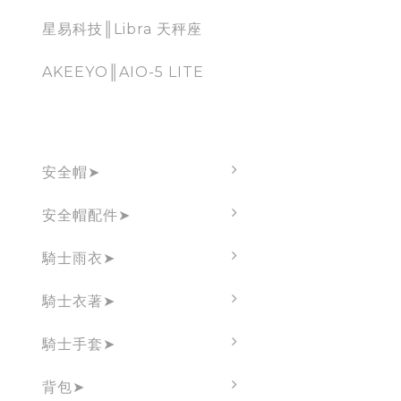
星易科技║Libra 天秤座
AKEEYO║AIO-5 LITE
騎士必備周邊
安全帽➤
安全帽配件➤
騎士雨衣➤
騎士衣著➤
騎士手套➤
背包➤