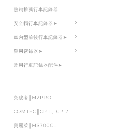
熱銷推薦行車記錄器
安全帽行車記錄器➤
車內型前後行車記錄器➤
警用密錄器➤
常用行車記錄器配件➤
CarPlay
突破者║M2PRO
COMTEC║CP-1、CP-2
寶麗萊║MS700CL