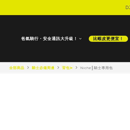
D
D
爸氣騎行・安全通訊大升級！
比蝦皮更便宜！
D
全部商品
騎士必備周邊
背包➤
Niche║騎士專用包
最新商品
最新降價
比蝦皮更便宜！