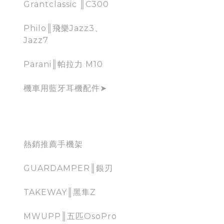
Grantclassic ║C300
Philo║飛樂Jazz3、
Jazz7
Parani║帕拉力 M10
機車用藍牙耳機配件➤
手機架
熱銷推薦手機架
GUARDAMPER║銀刃
TAKEWAY║黑隼Z
MWUPP║五匹OsoPro