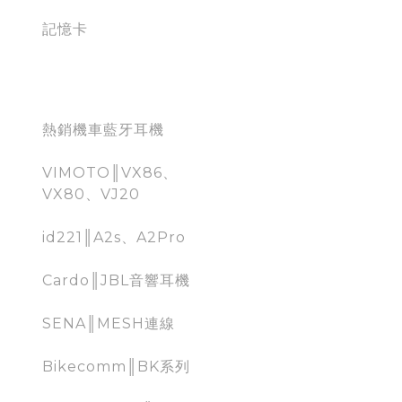
記憶卡
藍牙耳機
熱銷機車藍牙耳機
VIMOTO║VX86、
VX80、VJ20
id221║A2s、A2Pro
Cardo║JBL音響耳機
SENA║MESH連線
Bikecomm║BK系列