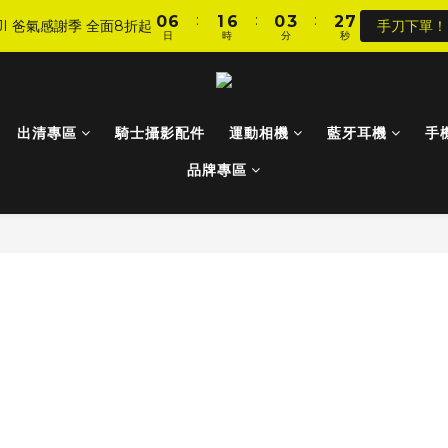
8
9
8
:
:
:
:
:
:
0
0
6
6
1
1
6
6
0
0
3
3
2
2
6
6
7
8
7
9
JI 爸氣感謝季 全面8折起
JI 爸氣感謝季 全面8折起
手刀下單！
手刀下單！
日
日
時
時
分
分
秒
秒
5
5
0
0
5
5
2
2
1
1
5
5
6
7
6
9
8
4
4
4
4
1
1
0
0
4
4
5
6
5
8
7
加入會員 享全站 $199 宅配免運費、刷卡6期0利率！
3
3
3
3
0
0
3
3
4
5
4
7
6
2
2
2
2
2
2
3
9
4
9
3
6
5
9
登入會員 享會員限定折扣、限量贈品！
1
1
1
1
1
1
出清專區
騎士攝影配件
2
8
3
8
運動相機
2
5
藍牙耳機
4
8
手
0
0
0
0
0
0
1
7
2
7
1
4
3
7
品牌專區
:
:
:
0
6
1
6
0
3
2
6
JI 爸氣感謝季 全面8折起
手刀下單！
日
時
分
秒
5
0
5
2
1
5
4
4
1
0
4
3
3
0
3
2
2
2
1
1
1
0
0
0