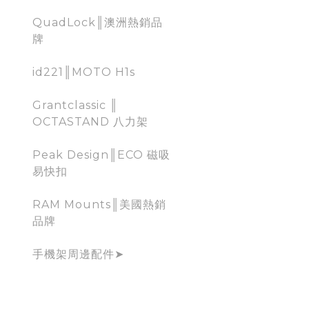
QuadLock║澳洲熱銷品
牌
id221║MOTO H1s
Grantclassic ║
OCTASTAND 八力架
Peak Design║ECO 磁吸
易快扣
RAM Mounts║美國熱銷
品牌
手機架周邊配件➤
行車記錄器