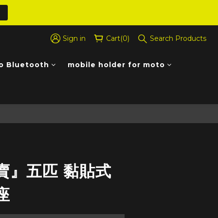
Sign in
Cart(0)
Search Products
o Bluetooth
mobile holder for moto
BUY NOW
賣』五匹 黏貼式
座