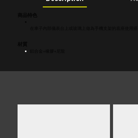
商品特色
在車子內部儀表台上或玻璃上做為手機支架的底座使用
搭
材質
鋁合金+橡膠+尼龍