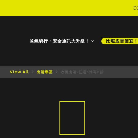
D
D
爸氣騎行・安全通訊大升級！
比蝦皮更便宜
D
View All
出清專區
收攤出清-任選3件再8折