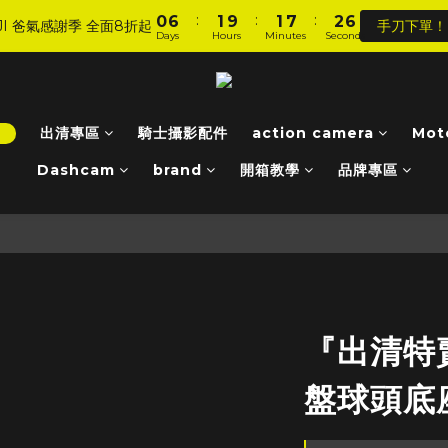
8
9
9
:
:
:
:
:
:
0
0
6
6
1
1
9
9
1
1
7
7
2
2
6
6
7
8
8
9
JI 爸氣感謝季 全面8折起
JI 爸氣感謝季 全面8折起
手刀下單！
手刀下單！
Days
Days
Hours
Hours
Minutes
Minutes
Seconds
Seconds
5
5
0
0
8
8
0
0
6
6
1
1
5
5
6
7
7
8
4
4
7
7
5
5
0
0
4
4
5
6
6
7
加入會員 享全站 $199 宅配免運費、刷卡6期0利率！
3
3
6
6
4
4
3
3
4
5
5
6
2
2
5
5
3
3
2
2
3
9
4
4
5
9
登入會員 享會員限定折扣、限量贈品！
1
1
4
4
2
2
1
1
！
出清專區
騎士攝影配件
2
8
3
action camera
3
9
4
8
Mot
0
0
3
3
1
1
0
0
1
7
2
2
8
3
7
Dashcam
brand
開箱教學
品牌專區
2
2
0
0
:
:
:
0
6
1
9
1
7
2
6
JI 爸氣感謝季 全面8折起
手刀下單！
Days
Hours
Minutes
Seconds
1
1
5
0
8
0
6
1
5
0
0
4
7
5
0
4
3
6
4
3
2
5
3
2
1
4
2
1
0
3
1
0
2
0
『出清特
1
0
盤球頭底