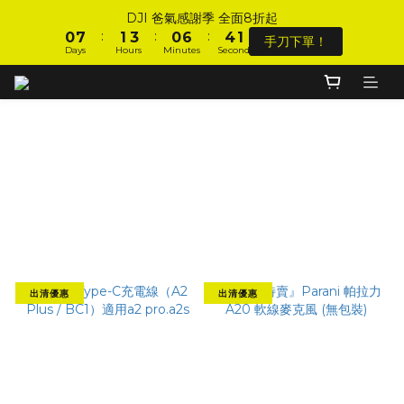
2
2
1
1
8
8
2
2
4
4
1
1
7
7
5
5
DJI 爸氣感謝季 全面8折起
DJI 爸氣感謝季 全面8折起
1
1
:
:
:
:
:
:
0
0
7
7
1
1
3
3
0
0
6
6
4
4
手刀下單！
手刀下單！
0
0
Days
Days
Hours
Hours
Minutes
Minutes
Seconds
Seconds
9
9
6
6
0
0
2
2
5
5
3
3
9
8
9
8
5
5
1
1
4
4
2
2
8
7
8
7
4
4
0
0
3
3
1
1
加入會員 享全站 $199 宅配免運費、刷卡6期0利率！
7
6
7
9
6
3
3
2
2
0
0
6
5
6
8
5
9
2
2
1
1
藍牙耳機出清專區
5
4
5
7
4
8
1
1
0
0
登入會員 享會員限定折扣、限量贈品！
4
3
4
6
3
9
7
0
0
Filter
3
2
9
3
5
2
8
6
2
Sort by
1
8
2
4
1
7
5
DJI 爸氣感謝季 全面8折起
1
:
:
:
0
7
1
3
0
6
4
手刀下單！
48 Items per page
0
Days
Hours
Minutes
Seconds
6
0
2
5
3
5
1
4
2
4
0
3
1
出清優惠
出清優惠
3
2
0
2
1
1
0
0