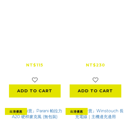
id221 Type-C充電線
『出清特賣』Parani
（A2 Plus / BC1）適
帕拉力 A20 軟線麥克
用a2 pro.a2s
風 (無包裝)
NT$115
NT$230
NT$150
NT$249
ADD TO CART
ADD TO CART
出清優惠
出清優惠