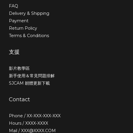
FAQ
Delivery & Shipping
Payment
Return Policy
Terms & Conditions
支援
影片教學區
新手使用＆常見問題排解
SJCAM 韌體更新下載
Contact
Phone / XX-XXX-XXX-XXX
Hours / XXXX-XXXX
Mail / XXX@XXXX.COM