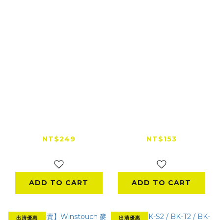
『出清特賣』Parani
『出清特賣』
帕拉力 A20 硬桿麥克
Winstouch 長充電線
風 (無包裝)
｜主機邊充邊用
NT$249
NT$153
NT$299
NT$200
ADD TO CART
ADD TO CART
出清優惠
出清優惠