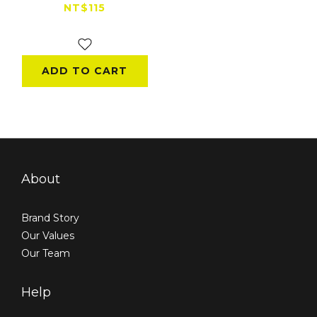
黑）
NT$115
NT$150
ADD TO CART
About
Brand Story
Our Values
Our Team
Help