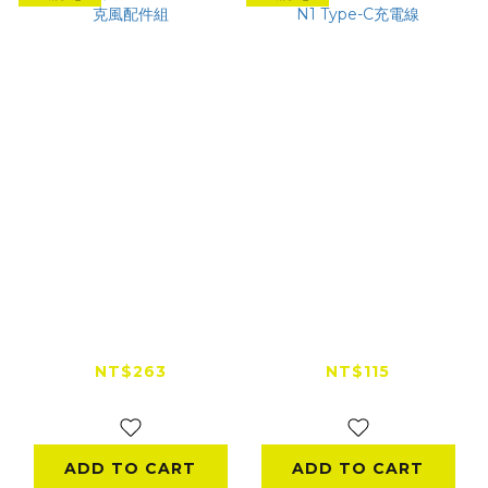
【出清特賣】
騎士通 BK-S2 / BK-
Winstouch 麥克風配
T2 / BK-N1 Type-C
件組
充電線
NT$263
NT$115
NT$400
NT$135
ADD TO CART
ADD TO CART