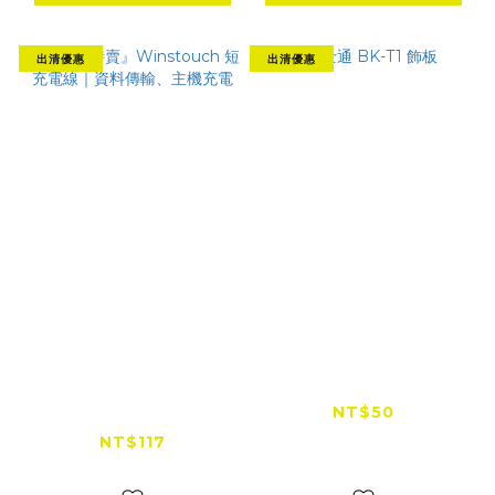
出清優惠
出清優惠
『出清特賣』
騎士通 BK-T1 飾板
Winstouch 短充電線
NT$50
｜資料傳輸、主機充電
NT$70
NT$117
NT$150