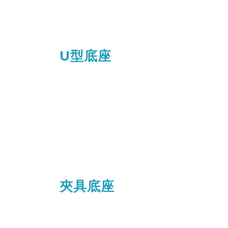
需要配備其他配件使用。
U型底座
針對『
裸把車種 』
使用。
什麼是裸把車種？
簡單來說你的龍頭沒有塑膠殼，
只有一支車把手就是裸把車種，
例如：Force、BWS、多數打檔車輛
夾具底座
Takeway 夾具底座針對不同位置、
設計更大的夾持空間及位置。