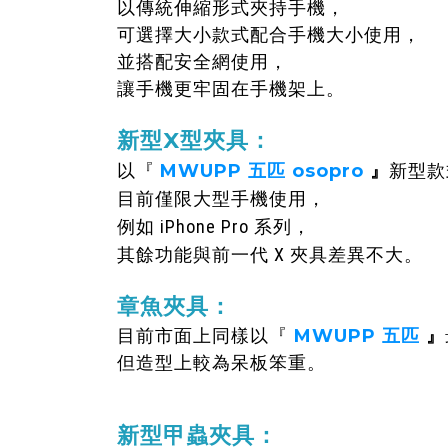
以傳統伸縮形式夾持手機，
可選擇大小款式配合手機大小使用，
並搭配安全網使用，
讓手機更牢固在手機架上。
新型X型夾具：
以『
MWUPP 五匹 osopro
』
新型款
目前僅限大型手機使用，
例如 iPhone Pro 系列，
其餘功能與前一代 X 夾具差異不大。
章魚夾具：
目前市面上同樣以『
MWUPP
五匹
』
但造型上較為呆板笨重。
新型甲蟲夾具：