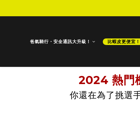
D
D
爸氣騎行・安全通訊大升級！
比蝦皮更便宜
2024 熱
你還在為了挑選