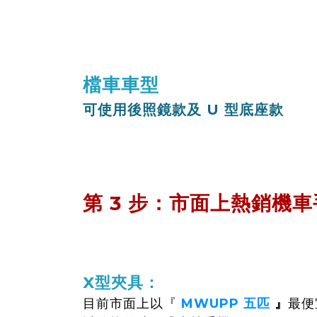
多數大型速客達重機需要額外購買配備
例如：橫桿等。
檔車車型
可使用後照鏡款及 U 型底座款
95％ 打擋車輛皆可選擇兩種底座使用
也可添購三角台膨脹球頭、支架使用。
第 3 步：市面上熱銷機
市面上的手機架有各種品牌、各種款式
針對幾個目前市面上常見的款式來幫你
X型夾具：
目前市面上以『
MWUPP 五匹
』
最便