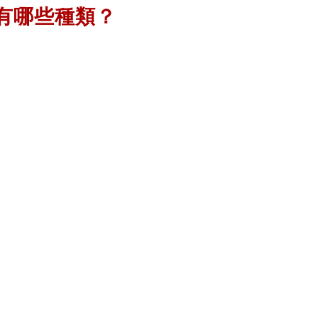
座有哪些種類？
什麼？
機架種類 ⬇⬇⬇
座！
機除外，