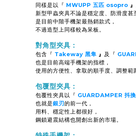
同樣是以『
MWUPP 五匹 osopro
』
新型甲蟲夾具不論是穩定度、防滑度甚
是目前中階手機架最熱銷款式，
不過造型上同樣較為呆板。
對角型夾具：
包含『
Takeway 黑隼
』
及『
GUAR
也是目前高端手機架的指標，
使用的方便性、拿取的順手度、調整範
包覆型夾具：
包覆性夾具以『
GUARDAMPER
抖換
也就是
銀刃
的前一代，
用料、穩定性上都很好，
鋼鎖避震結構也開創出新的市場。
特殊手機架：