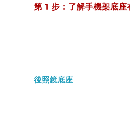
第 1 步：了解手機架底
後照鏡底座、U 型底座、夾具底座...是
我的機車該選哪一種呢？
我們幫你在下方列出常見的 3 種機車手
看看你的車種適合哪一種手機架吧！
後照鏡底座
基本上只要你有『
後照鏡 』
，
不論車種都可以使用，可說是萬用款底
除了少數大型速客達重機、大型跑車重
像是：TMAX、R1、R6 等，
後照鏡有獨立於車鏡前方，