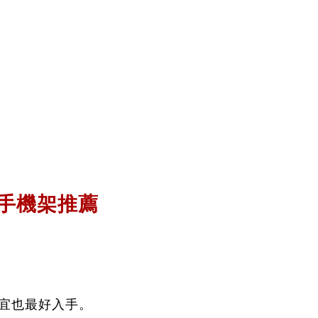
才能安裝手機支架，
，
車手機架推薦
，
分析！
宜也最好入手。