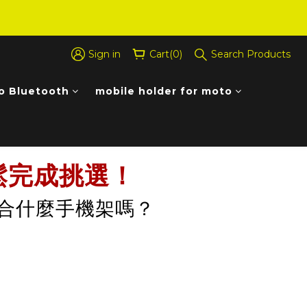
Sign in
Cart(0)
Search Products
o Bluetooth
mobile holder for moto
輕鬆完成挑選！
合什麼手機架嗎？