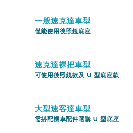
一般速克達車型
僅能使用後照鏡底座
非裸把車型，龍頭部分有塑膠內裝殼包
速克達裸把車型
可使用後照鏡款及 U 型底座款
如何判斷裸把車型？
簡單來說就是龍頭
大型速客達車型
需搭配機車配件選購 U 型底座
非裸把車型，建議使用後照鏡款底座。