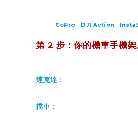
不只可以用在機車手機架上，
也可添購運動相機底座，
來夾持
GoPro
、
DJI Action
、
Insta
第 2 步：你的機車手機
首先先知道你的機車是速克達？還是擋
基本上挑選你的機車手機架底座已經完成 
速克達：
90% 使用『
後照鏡底座
』
10% 裸把車適用『
U 型橫桿底
擋車：
1
00% 適用『
U 型橫桿底座
』
當然你也可以評估車型選用『
後