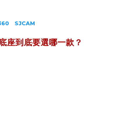
360
、
SJCAM
等運動相機。
架底座到底要選哪一款？
車？
90% 了！
座
』
照鏡底座
』