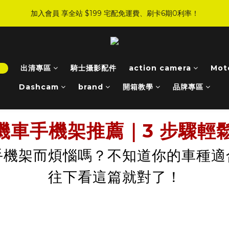
4
4
2
3
5
6
9
6
5
:
:
:
0
6
1
6
4
5
1
0
加入會員 享全站 $199 宅配免運費、刷卡6期0利率！
JI 爸氣感謝季 全面8折起
手刀下單！
3
3
1
2
4
5
8
9
5
4
Days
Hours
Minutes
Seconds
5
0
5
3
4
0
2
2
0
1
3
9
4
9
7
8
4
3
4
4
2
3
登入會員 享會員限定折扣、限量贈品！
1
1
0
2
8
3
8
6
7
3
2
3
3
1
2
0
0
1
7
2
7
5
6
2
1
2
2
0
1
:
:
:
0
6
1
6
4
5
1
0
JI 爸氣感謝季 全面8折起
手刀下單！
1
1
0
！
出清專區
騎士攝影配件
action camera
Mot
Days
Hours
Minutes
Seconds
5
0
5
3
4
0
0
0
4
4
2
3
Dashcam
brand
開箱教學
品牌專區
3
3
1
2
2
2
0
1
1
1
0
門機車手機架推薦｜3 步驟
0
0
手機架而煩惱嗎？不知道你的車種適
往下看這篇就對了！