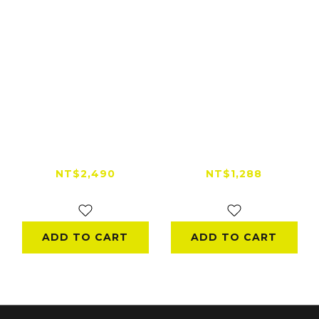
【下單83折】荒野醫
荒野醫生 防水抗撕裂
生 46L收納內袋4件組
高強度尼龍露營隨身包
NT$2,490
NT$1,288
NT$2,990
ADD TO CART
ADD TO CART