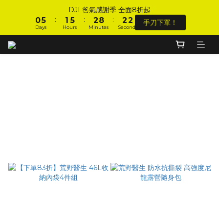
3
3
1
1
6
6
2
2
6
6
3
3
9
9
3
3
DJI 爸氣感謝季 全面8折起
DJI 爸氣感謝季 全面8折起
:
:
:
:
:
:
2
2
0
0
5
5
1
1
5
5
2
2
8
8
2
2
手刀下單！
手刀下單！
Days
Days
Hours
Hours
Minutes
Minutes
Seconds
Seconds
9
1
1
4
4
0
0
4
4
1
1
7
7
1
1
8
9
0
0
3
3
3
3
0
0
6
6
0
0
9
7
8
9
9
2
2
2
2
5
5
加入會員 享全站 $199 宅配免運費、刷卡6期0利率！
8
6
7
8
8
1
1
1
1
4
4
7
5
6
7
7
0
0
0
0
3
3
6
4
9
5
9
6
6
2
2
荒野醫生║推薦騎士包
登入會員 享會員限定折扣、限量贈品！
5
3
8
4
8
5
5
1
1
4
2
7
3
7
4
4
Filter
0
0
3
1
6
2
6
3
9
3
DJI 爸氣感謝季 全面8折起
Sort by
:
:
:
2
0
5
1
5
2
8
2
手刀下單！
Days
Hours
Minutes
Seconds
1
4
0
4
1
7
1
48 Items per page
0
3
3
0
6
0
2
2
5
1
1
4
0
0
3
2
1
0