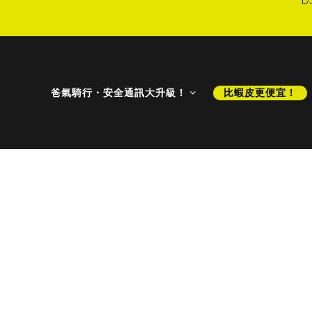
D
爸氣騎行・安全通訊大升級！
比蝦皮更便宜！
D
【小學堂】Ecoflow 移
Ecoflow 是少數可以支援邊充電邊使
一種是 緊急備用電源充電模式
一種是 固定瓦數邊充邊用模式