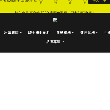
4
4
1
0
3
6
6
8
6
7
:
:
:
0
5
0
5
2
0
1
4
3
3
0
2
JI 爸氣感謝季 全面8折起
手刀下單！
5
5
7
5
6
9
加入會員 享全站 $199 宅配免運費、刷卡6期0利率！
日
時
分
秒
4
4
1
0
3
2
2
1
4
9
4
9
6
4
5
8
3
3
0
2
1
1
0
3
8
3
8
5
3
4
7
2
2
1
登入會員 享會員限定折扣、限量贈品！
0
0
2
7
2
7
4
2
3
6
1
1
0
1
6
1
6
3
1
2
5
0
0
出清專區
騎士攝影配件
運動相機
藍牙耳機
手
:
:
:
0
5
0
5
2
0
1
4
JI 爸氣感謝季 全面8折起
手刀下單！
日
時
分
秒
4
4
1
0
3
品牌專區
3
3
0
2
2
2
1
1
1
0
0
0
動電源充電模式有幾種？ 可以限制整體充電耗
用的機種，同時還可以設定充電瓦數，但是使用的情境有兩種要注意