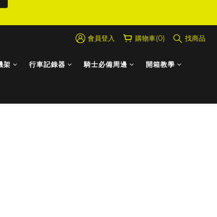
會員登入
購物車(0)
找商品
機架
行車記錄器
騎士必備周邊
開箱教學
能嗎？
：