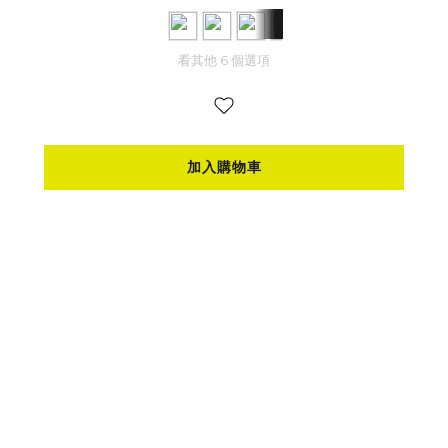
看其他 6 個選項
加入購物車
▍減震版逆磁浮 AnvR
◎原廠說「適合頻繁拆拔使用者」真的嗎？
逆磁浮AnvR被官方定位在適合『會頻繁拆拔手機』的騎士
們，但小編實際使用起來，兩款都可以輕鬆單手拿取，使用
上並沒有太大的差異。
◎逆磁浮減震模組