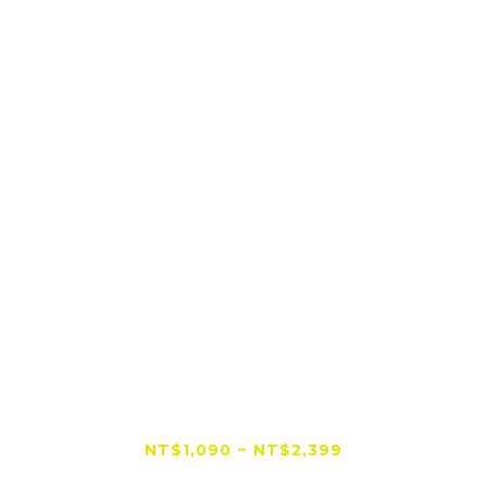
【全網低價首選】TAKEWAY 黑隼Z 逆磁浮
減震手機架 AnvR系列
NT$1,090 ~ NT$2,399
NT$2,780