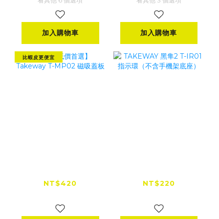
加入購物車
加入購物車
比蝦皮更便宜
【全網低價首選】
TAKEWAY 黑隼2
Takeway T-
T-IR01 指示環（不
MP02 磁吸蓋板
含手機架底座）
NT$420
NT$220
NT$470