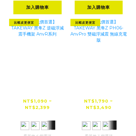
加入購物車
加入購物車
比蝦皮更便宜
比蝦皮更便宜
【全網低價首選】
【全網低價首選】
TAKEWAY 黑隼Z
TAKEWAY 黑隼Z
逆磁浮減震手機架
PH06-AnvPro 雙
NT$1,090 ~
NT$1,790 ~
NT$2,399
NT$3,490
AnvR系列
磁浮減震 無線充電
NT$2,780
NT$3,690
版
看其他 6 個選項
看其他 3 個選項