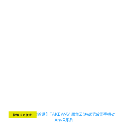
▍磁浮減震效果 簡單來說
所以總歸起來，如果說
基本Anv款式提供20％減震效果，
那
逆磁浮AnvR
就是
提供40％減震效果、雙磁浮AnvPro提
供60%減震效果
，這樣的挑選方式似乎會更容易解釋這三
款手機架的挑選方式，提供車友們選擇。各位可以再依據自
己行駛的道路還有車種引擎震動，去選擇你要哪一款手機
架！如果你的口袋比較深，想要享受逆磁浮或雙磁浮帶來的
減震效果，那就另當別論囉！
比蝦皮更便宜