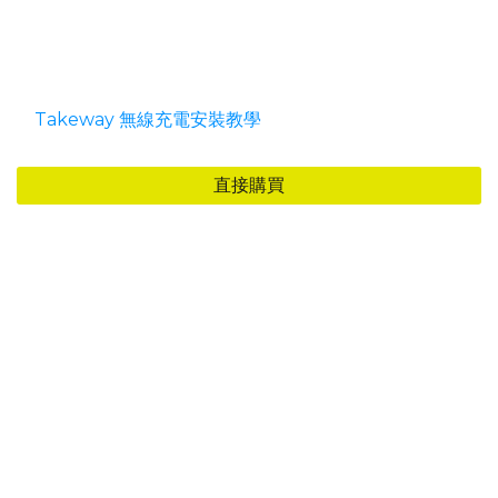
具備15w無線充電功能，且充電距離相當優秀，就連小編
Quadlock手機殼放上去也能直接充電，安裝方式可參考
『
Takeway 無線充電安裝教學
』這篇！
直接購買
▍該如何挑選手機架？
假如看完上面的解說，你還是不知道該如何選擇的話，小編
再幫你整理更簡單的挑選方式：
◎ AnvR 逆磁浮減震手機架
1. 通勤騎士
2. 外送騎士