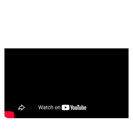
目前沒有提供給電動車安裝的版本。
極限一繩-Eason