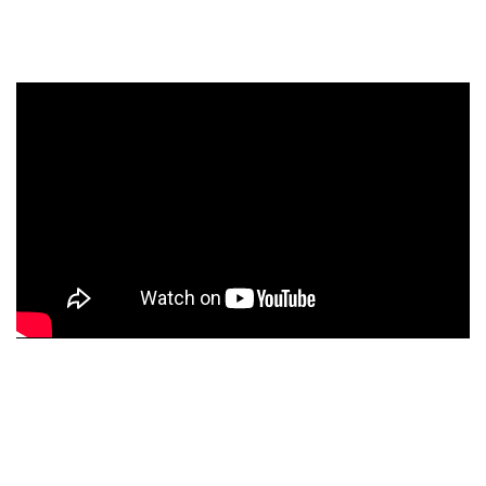
彎道小魔女
Takeway磁浮減震手機架