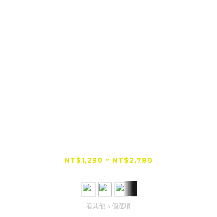
【全網低價首選】TAKEWAY 黑隼Z 雙磁浮
減震手機架 AnvPro系列
NT$1,280 ~ NT$2,780
NT$2,980
看其他 3 個選項