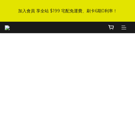
8
8
8
3
4
3
2
1
1
6
1
7
6
5
4
1
DJI 爸氣感謝季 全面8折起
7
7
7
2
3
2
1
0
加入會員 享全站 $199 宅配免運費、刷卡6期0利率！
:
:
:
0
5
0
6
5
4
3
0
手刀下單！
6
6
9
6
1
2
1
0
日
時
分
秒
4
5
4
3
2
5
5
9
8
5
0
1
0
3
4
3
2
1
4
9
4
9
8
7
4
0
2
3
2
1
0
登入會員 享會員限定折扣、限量贈品！
3
8
3
9
8
7
6
3
1
2
1
0
2
7
2
8
7
6
5
2
0
1
0
【開箱】一篇搞懂！如何挑選
1
6
1
7
6
5
4
1
DJI 爸氣感謝季 全面8折起
0
:
:
:
0
5
0
6
5
4
3
0
手刀下單！
TAKEWAY逆磁浮、雙磁浮減震手
日
時
分
秒
4
5
4
3
2
3
4
3
2
1
機架
2
3
2
1
0
1
2
1
0
0
1
0
0