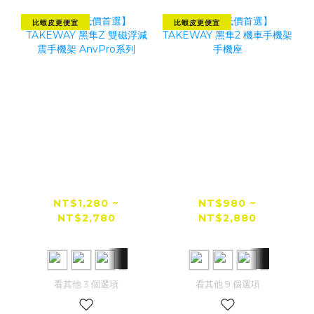
比蝦皮更便宜
比蝦皮更便宜
【全網低價首選】
【全網低價首選】
TAKEWAY 黑隼Z
TAKEWAY 黑隼2
雙磁浮減震手機架
機車手機架 手機座
NT$1,280 ~
NT$980 ~
NT$2,780
NT$2,880
AnvPro系列
NT$2,980
NT$3,280
看其他 3 個選項
看其他 9 個選項