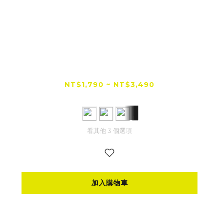
【全網低價首選】TAKEWAY 黑隼Z
PH06-AnvPro 雙磁浮減震 無線充電版
NT$1,790 ~ NT$3,490
NT$3,690
看其他 3 個選項
加入購物車
▍AnvPro、AnvR無線充電版