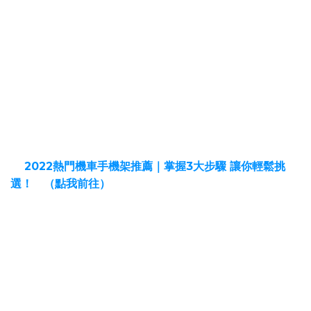
3.一般摩托車騎士
◎AnvPro 雙磁浮減震手機架
1. 重機騎士
2. 改裝車
3. 預算足夠的一般摩托車騎士
還是有些猶豫，
想跟其他手機架比較
嗎？
『
2022熱門機車手機架推薦｜掌握3大步驟 讓你輕鬆挑
選！
』
（點我前往）
這篇文章主要推薦的是目前市面上的
全系列手機架
，並教你
該如何
正確挑選
合適的手機架！
▍常見問題Q＆A