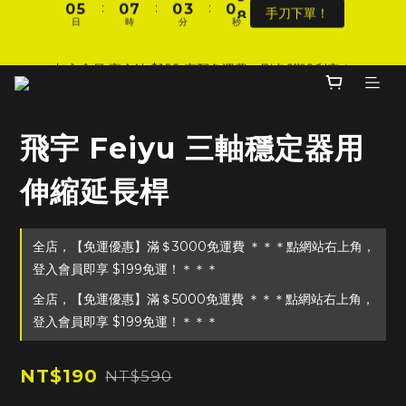
手刀下單！
日
時
分
秒
9
9
9
9
1
6
1
8
1
4
1
9
4
6
2
7
DJI 爸氣感謝季 全面8折起
8
8
8
8
:
:
:
0
5
0
7
0
3
0
8
3
5
1
6
手刀下單！
日
時
分
秒
7
7
7
7
4
6
2
7
2
4
0
5
加入會員 享全站 $199 宅配免運費、刷卡6期0利率！
6
6
6
9
6
3
5
1
6
1
3
4
5
5
5
8
5
2
4
0
5
0
2
3
4
9
4
4
7
4
1
3
4
1
2
登入會員 享會員限定折扣、限量贈品！
3
8
3
3
6
3
0
2
3
0
1
飛宇 Feiyu 三軸穩定器用
2
7
2
9
2
5
2
1
2
0
1
6
1
8
1
4
1
9
DJI 爸氣感謝季 全面8折起
0
1
伸縮延長桿
:
:
:
0
5
0
7
0
3
0
8
0
手刀下單！
日
時
分
秒
4
6
2
7
3
5
1
6
全店，【免運優惠】滿＄3000免運費 ＊＊＊點網站右上角，
2
4
0
5
登入會員即享 $199免運！＊＊＊
1
3
4
0
2
3
全店，【免運優惠】滿＄5000免運費 ＊＊＊點網站右上角，
1
2
登入會員即享 $199免運！＊＊＊
0
1
0
NT$190
NT$590