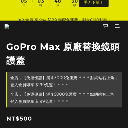
4
日
時
分
秒
9
9
6
4
2
3
7
1
8
1
6
1
4
5
9
DJI 爸氣感謝季 全面8折起
3
8
8
5
3
1
2
6
0
7
:
:
:
0
5
0
3
4
8
手刀下單！
2
7
7
4
2
0
1
5
加入會員 享全站 $199 宅配免運費、刷卡6期0利率！
9
日
時
分
秒
6
4
2
3
7
1
6
6
9
3
1
0
4
8
5
3
1
2
6
0
5
5
8
9
2
0
3
7
4
2
0
1
5
4
9
4
7
8
1
2
6
登入會員 享會員限定折扣、限量贈品！
3
1
0
4
3
8
3
6
7
0
1
5
2
0
3
GoPro Max 原廠替換鏡頭
9
2
7
2
5
6
0
4
1
2
8
1
6
1
4
5
9
DJI 爸氣感謝季 全面8折起
3
0
1
7
護蓋
:
:
:
0
5
0
3
4
8
手刀下單！
2
0
日
時
分
秒
6
4
2
3
7
1
5
3
1
2
6
0
4
2
0
1
5
全店，【免運優惠】滿＄3000免運費 ＊＊＊點網站右上角，
3
1
0
4
登入會員即享 $199免運！＊＊＊
2
0
3
全店，【免運優惠】滿＄5000免運費 ＊＊＊點網站右上角，
1
2
0
登入會員即享 $199免運！＊＊＊
1
0
NT$500