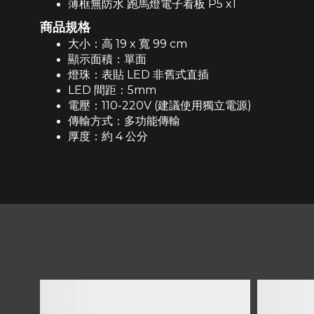
薄框無防水 跑馬燈電子看板 P5 x1
商品規格
大小：高 19 x 寬 99 cm
顯示面積：單面
燈珠：表貼 LED 非舊式直插
LED 間距：5mm
電壓：110-220V (建議使用獨立電源)
傳輸方式：多功能傳輸
厚度：約 4 公分