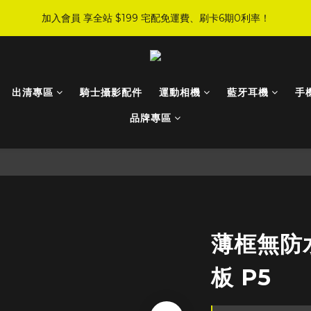
7
5
4
2
4
5
6
9
5
4
:
:
:
0
7
1
6
4
6
0
6
加入會員 享全站 $199 宅配免運費、刷卡6期0利率！
JI 爸氣感謝季 全面8折起
手刀下單！
4
3
1
3
4
5
8
4
3
日
時
分
秒
6
0
5
3
5
5
3
2
0
2
3
4
9
7
9
3
2
9
5
4
2
4
4
登入會員 享會員限定折扣、限量贈品！
2
1
1
2
9
3
8
6
8
2
1
8
4
3
1
3
3
1
0
0
1
8
2
7
5
7
1
0
7
3
2
0
2
2
0
:
:
:
0
7
1
6
4
6
0
6
JI 爸氣感謝季 全面8折起
手刀下單！
2
1
1
出清專區
騎士攝影配件
運動相機
藍牙耳機
手
1
日
時
分
秒
6
0
5
3
5
5
1
0
0
0
5
4
2
4
品牌專區
4
0
4
3
1
3
3
3
2
0
2
2
2
1
1
1
1
0
0
0
0
薄框無防
板 P5