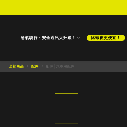
D
D
爸氣騎行・安全通訊大升級！
比蝦皮更便宜！
全部商品
配件
配件║汽車用配件