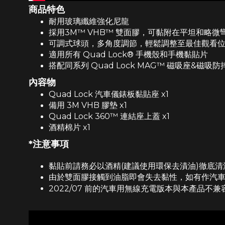
商品特色
耐用玻璃纖維強化尼龍
採用3M™ VHB™ 雙面膠，可黏附在平坦和略微
可調式球頭，多角度調節，輕鬆調整至最佳觀看
適用所有 Quad Lock® 手機殼和手機黏貼片
搭配同系列 Quad Lock MAG™ 磁吸座&磁吸
內容物
Quad Lock 汽車儀錶板黏貼座 x1
備用 3M VHB 膠墊 x1
Quad Lock 360™ 連結座上蓋 x1
酒精棉片
x1
*注意事項
黏貼前請務必以酒精(建議使用環保去漬油)徹底清
由於雙面膠接觸到油脂即會失去黏性，如有作汽車
2022/07 前的汽車用無線充電版本與本產品不兼