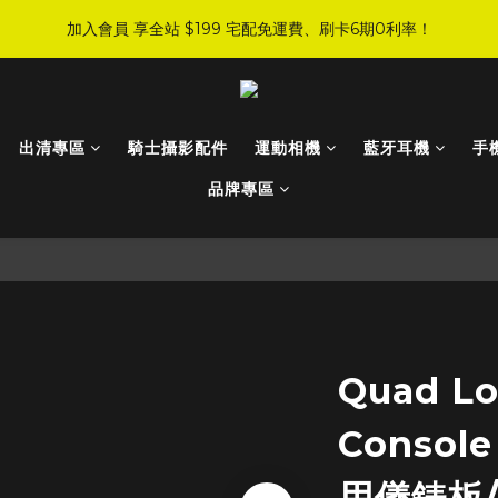
6
1
2
0
2
5
5
8
9
7
9
5
:
:
:
0
8
0
3
4
2
4
0
加入會員 享全站 $199 宅配免運費、刷卡6期0利率！
JI 爸氣感謝季 全面8折起
手刀下單！
5
0
1
1
4
4
7
8
6
8
4
日
時
分
秒
7
2
3
1
3
4
0
0
3
3
6
7
5
7
3
6
1
2
0
2
登入會員 享會員限定折扣、限量贈品！
3
2
2
5
6
4
6
2
5
0
1
1
2
1
9
1
4
5
3
5
1
4
0
0
1
:
:
:
0
8
0
3
4
2
4
0
JI 爸氣感謝季 全面8折起
手刀下單！
3
出清專區
騎士攝影配件
運動相機
藍牙耳機
手
日
時
分
秒
0
7
2
3
1
3
2
6
1
2
0
2
品牌專區
1
5
0
1
1
0
4
0
0
3
2
1
0
Quad Lo
Console
用儀錶板