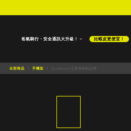
D
D
爸氣騎行・安全通訊大升級！
比蝦皮更便宜！
全部商品
手機架
QuadLock║澳洲熱銷品牌