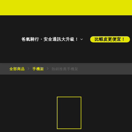
D
D
爸氣騎行・安全通訊大升級！
比蝦皮更便宜！
全部商品
手機架
熱銷推薦手機架