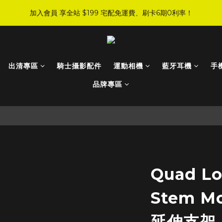
3
6
3
2
0
5
5
9
7
6
:
:
:
0
5
0
8
5
4
2
1
加入會員 享全站 $199 宅配免運費、刷卡6期0利率！
JI 爸氣感謝季 全面8折起
手刀下單！
2
5
2
1
4
9
4
9
8
6
5
日
時
分
秒
4
7
4
3
1
0
1
4
1
0
3
8
3
8
7
5
4
3
6
3
2
0
登入會員 享會員限定折扣、限量贈品！
0
3
0
2
7
2
7
6
4
3
2
5
2
1
2
1
6
1
9
6
5
3
2
1
4
1
0
1
:
:
:
0
5
0
8
5
4
2
1
JI 爸氣感謝季 全面8折起
手刀下單！
0
3
0
出清專區
騎士攝影配件
運動相機
藍牙耳機
手
日
時
分
秒
0
4
7
4
3
1
0
2
3
6
3
2
0
品牌專區
1
2
5
2
1
0
1
4
1
0
0
3
0
2
1
0
Quad Lo
Stem 
延伸支架