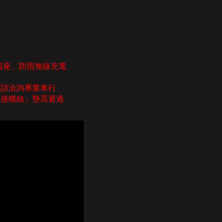
震座、防雨無線充電
，請洽詢專業車行
轉接螺絲」墊高避過