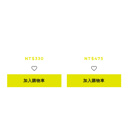
FANAUE梵柰 運動相
FANAUE梵柰 運動相
機配件 鋁合金臂夾 中
機配件 1/4"擴充支架 2
夾 6cm
5mm 旋轉底座
NT$330
NT$475
加入購物車
加入購物車