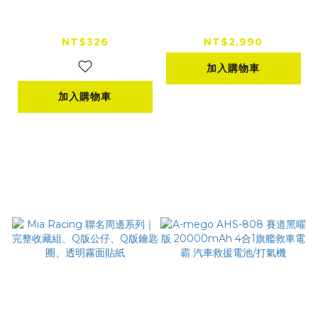
EVE億緯 21700電池
A-mego AHS-708
40P電池 4000mAh
賽道Alpha版 12000
2入組
mAh 4in1 小鋼炮 25
NT$326
NT$2,990
mm 極速打氣機 × 強
加入購物車
悍救車電霸 救車電源
加入購物車