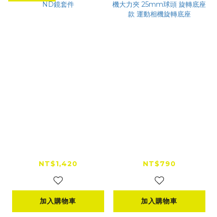
DJI OSMO POCKET
FANAUE梵柰 鋁合金
4P ND鏡套件
運動相機大力夾 25m
m球頭 旋轉底座款 運
NT$1,420
NT$790
動相機旋轉底座
加入購物車
加入購物車