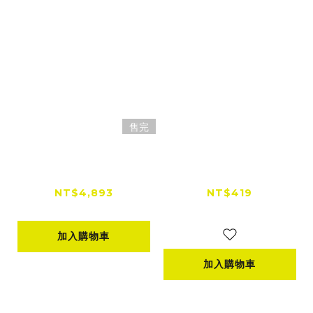
售完
DJI 飛行眼鏡 N3 沉
SJCAM SJ20 原廠專
浸式飛行體驗
用 座充
NT$4,893
NT$419
NT$6,990
NT$599
加入購物車
加入購物車
已選
件
0