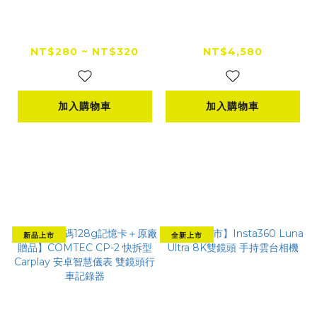
MIA同名輕壓力機能襪
Carcity 卡西堤 隱藏
粉色 騎士必備高筒襪
式外掛魚眼霧燈 C4 M
99.9%抑菌率 專業抗
ini 最佳人組 機車魚眼
NT$280 ~ NT$320
NT$4,580
菌除臭技術
霧燈
加入購物車
加入購物車
新品上市
全新上市