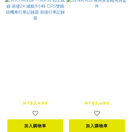
MIO MiVue™ MP35
SENA R35 專用安全
扣上就錄 前後2K 續航
帽夾具套件
9小時 GPS雙鏡頭機
NT$3,499
NT$2,480
車行車記錄器 前後行
車記錄器
加入購物車
加入購物車