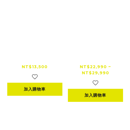
【限量加碼128g記憶
【新機上市】Insta36
卡＋原廠贈品】COM
0 Luna Ultra 8K雙
TEC CP-2 快拆型 Ca
鏡頭 手持雲台相機
NT$13,500
NT$22,990 ~
NT$29,990
rplay 安卓智慧儀表
雙鏡頭行車記錄器
加入購物車
加入購物車