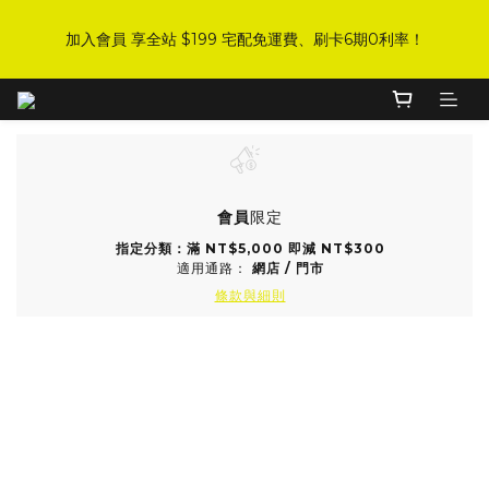
8
9
8
9
5
1
0
2
1
8
2
4
1
2
3
5
DJI 爸氣感謝季 全面8折起
7
8
7
8
9
4
0
1
加入會員 享全站 $199 宅配免運費、刷卡6期0利率！
:
:
:
0
7
1
3
0
1
2
4
手刀下單！
6
7
9
6
7
8
3
0
日
時
分
秒
6
0
2
0
1
3
5
6
8
5
6
7
9
2
5
1
0
2
4
5
7
4
5
6
8
1
4
0
1
登入會員 享會員限定折扣、限量贈品！
3
4
6
3
4
5
7
0
3
0
2
9
3
5
2
3
4
6
2
1
8
2
4
1
2
3
5
DJI 爸氣感謝季 全面8折起
1
:
:
:
0
7
1
3
0
1
2
4
手刀下單！
0
會員
限定
日
時
分
秒
6
0
2
0
1
3
5
1
0
2
指定分類：滿 NT$5,000 即減 NT$300
適用通路：
網店
/
門市
4
0
1
條款與細則
3
0
2
1
GUA Club 限定專屬優惠券 300元
0
每頁顯示 48 個