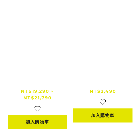
【全新上市】DJI OS
DJI Care Refresh P
MO POCKET 4P 電
OCKET 4P-2年版
影級手持攝影機相機 |
NT$19,290 ~
NT$2,490
NT$21,790
廣角中焦雙鏡頭
加入購物車
加入購物車