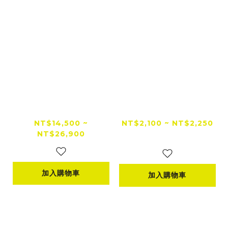
【全新上市】SENA 6
R2 SpeedTek CPK
0S EVO Mesh 通訊
造型防撞防護套件 車
系統 | 機車用藍牙耳機
身保護 DRG2 / 七代
NT$14,500 ~
NT$2,100 ~ NT$2,250
NT$26,900
安全帽藍牙耳機
勁戰 / MMBCU / JE
NT$2,550
T SL / JET SL+
加入購物車
加入購物車