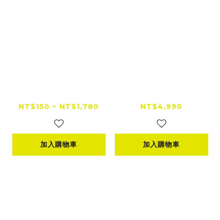
Mia Racing 聯名周
A-mego AHS-808
邊系列｜完整收藏組、
賽道黑曜版 20000m
Q版公仔、Q版鑰匙
Ah 4合1旗艦救車電霸
NT$150 ~ NT$1,780
NT$4,990
圈、透明霧面貼紙
汽車救援電池/打氣機
加入購物車
加入購物車