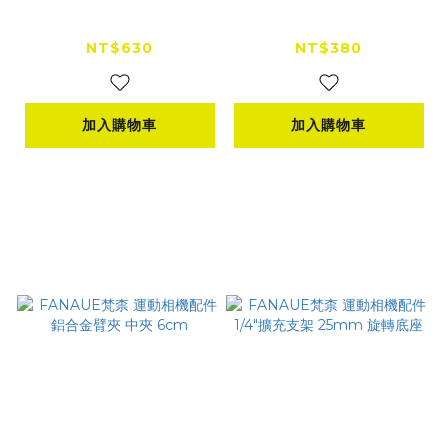
運動相機大力夾 25m
機配件 鋁合金臂夾 中
m球頭 球頭底座款 運
夾 9cm
NT$630
NT$380
動相機球頭底座
加入購物車
加入購物車