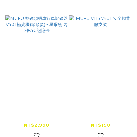
MUFU 雙鏡頭機車行
MUFU V11S,V40T 安
車記錄器 V40T極光
全帽背膠支架
機(頭頂款) - 星曜黑
NT$2,990
NT$190
內附64G記憶卡