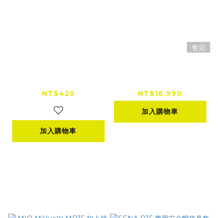
售完
【新品開賣】TELESI
【少量到貨】Insta36
N SE2.0 黑色 U型磁
0 Go Ultra 運動相機
吸頸掛支架 運動相機
x Hello Kitty 聯名限
NT$420
NT$16,990
頸掛支架 自帶氣墊
定套装
加入購物車
加入購物車