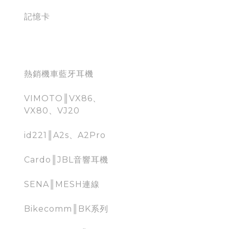
記憶卡
藍牙耳機
熱銷機車藍牙耳機
VIMOTO║VX86、
VX80、VJ20
id221║A2s、A2Pro
Cardo║JBL音響耳機
SENA║MESH連線
Bikecomm║BK系列