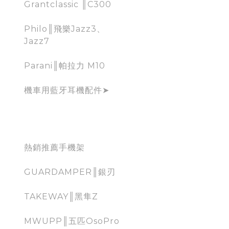
Grantclassic ║C300
Philo║飛樂Jazz3、
Jazz7
Parani║帕拉力 M10
機車用藍牙耳機配件➤
手機架
熱銷推薦手機架
GUARDAMPER║銀刃
TAKEWAY║黑隼Z
MWUPP║五匹OsoPro