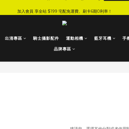
4
5
5
1
5
5
6
8
5
6
:
:
:
0
7
1
7
3
7
0
加入會員 享全站 $199 宅配免運費、刷卡6期0利率！
JI 爸氣感謝季 全面8折起
手刀下單！
3
4
4
0
4
4
5
7
4
日
時
分
秒
5
6
0
6
2
6
2
3
3
3
9
3
4
6
3
4
5
5
1
5
登入會員 享會員限定折扣、限量贈品！
1
2
2
2
8
2
9
3
9
5
9
2
3
4
4
0
4
0
1
1
1
7
1
8
2
8
4
8
1
2
3
3
3
0
0
0
6
:
:
:
0
7
1
7
3
7
0
1
JI 爸氣感謝季 全面8折起
手刀下單！
2
2
2
出清專區
騎士攝影配件
運動相機
藍牙耳機
手
日
時
分
秒
5
6
0
6
2
6
0
1
1
1
4
5
5
1
5
品牌專區
0
0
0
3
4
4
0
4
2
3
3
3
1
2
2
2
0
1
1
1
0
0
0
抱歉，這個商品類別沒有相
建議您，選擇其他分類或者使用