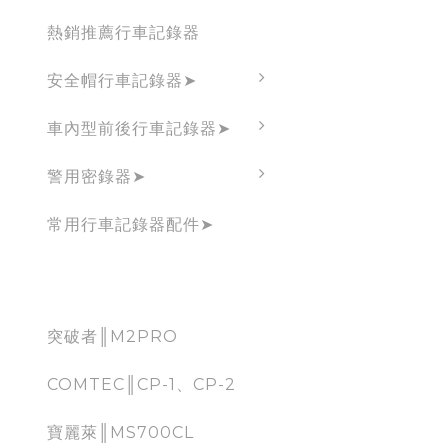
熱銷推薦行車記錄器
安全帽行車記錄器➤
車內型前後行車記錄器➤
警用密錄器➤
常用行車記錄器配件➤
CarPlay
突破者║M2PRO
COMTEC║CP-1、CP-2
寶麗萊║MS700CL