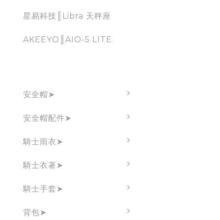
星易科技║Libra 天秤座
AKEEYO║AIO-5 LITE
騎士必備周邊
安全帽➤
安全帽配件➤
騎士雨衣➤
騎士衣著➤
騎士手套➤
背包➤