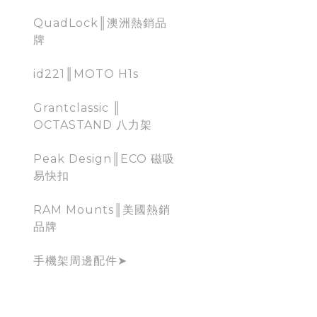
QuadLock║澳洲熱銷品
牌
id221║MOTO H1s
Grantclassic ║
OCTASTAND 八力架
Peak Design║ECO 磁吸
易快扣
RAM Mounts║美國熱銷
品牌
手機架周邊配件➤
行車記錄器