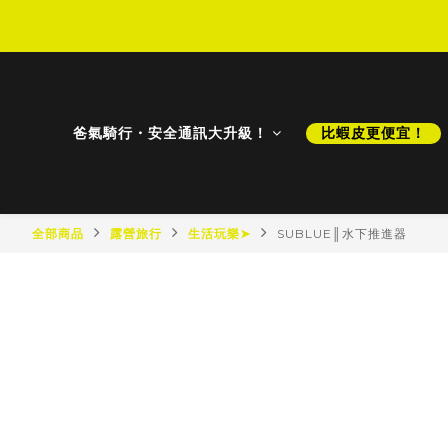
D
D
爸氣騎行・安全通訊大升級！
比蝦皮更便宜！
全部商品
露營旅行
生活玩樂➤
SUBLUE║水下推進器
最新商品
最新降價
比蝦皮更便宜！