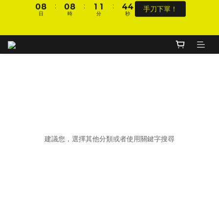
:
:
:
0
8
0
8
1
1
4
4
手刀下單！
1
9
1
9
2
2
5
5
DJI 爸氣感謝季 全面8折起
日
時
分
秒
9
9
7
7
0
0
3
3
:
:
:
0
8
0
8
1
1
4
4
8
8
9
9
手刀下單！
6
6
2
2
日
時
分
秒
7
7
0
0
3
3
7
7
8
8
5
5
1
1
加入會員 享全站 $199 宅配免運費、刷卡6期0利率！
6
6
2
2
6
6
7
7
4
4
0
0
5
5
1
1
5
5
6
6
9
9
3
3
4
4
0
0
4
4
5
5
8
8
2
2
登入會員 享會員限定折扣、限量贈品！
3
3
3
3
4
4
7
7
1
1
2
2
2
2
3
3
6
6
0
0
1
1
1
9
1
9
2
2
5
5
DJI 爸氣感謝季 全面8折起
0
0
:
:
:
0
8
0
8
1
1
4
4
手刀下單！
日
時
分
秒
抱歉，這個商品類別沒有相關商品
7
7
0
0
3
3
6
6
2
2
建議您，選擇其他分類或者使用關鍵字搜尋
5
5
1
1
4
4
0
0
3
3
2
2
1
1
0
0
您可能喜歡...