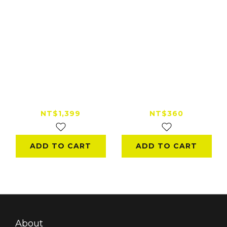
Muc-Off 安全帽清潔
T FENCE Car seat
保養套組
& Helmet Dry
foam cleaner
NT$1,399
NT$360
ADD TO CART
ADD TO CART
About