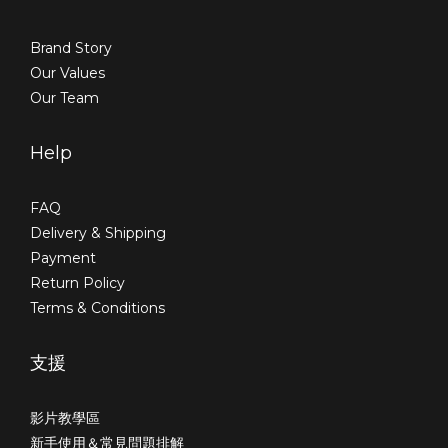
Brand Story
Our Values
Our Team
Help
FAQ
Delivery & Shipping
Payment
Return Policy
Terms & Conditions
支援
影片教學區
新手使用＆常見問題排解