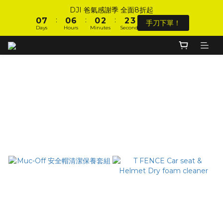
1
1
8
8
1
1
7
7
1
1
3
3
3
3
4
4
DJI 爸氣感謝季 全面8折起
DJI 爸氣感謝季 全面8折起
:
:
:
:
:
:
0
0
7
7
0
0
6
6
0
0
2
2
2
2
3
3
手刀下單！
手刀下單！
Days
Days
Hours
Hours
Minutes
Minutes
Seconds
Seconds
9
9
9
6
6
5
5
1
1
1
1
2
2
8
8
8
5
5
4
4
0
0
0
0
1
1
7
7
7
9
9
4
4
3
3
0
0
加入會員 享全站 $199 宅配免運費、刷卡6期0利率！
6
6
6
8
8
9
3
3
2
2
5
5
5
7
7
8
2
2
1
1
經典a＋b：洗車組+安全帽清潔
4
4
4
6
6
7
1
1
0
0
登入會員 享會員限定折扣、限量贈品！
3
3
9
3
5
5
6
0
0
Filter
2
9
2
8
2
4
4
5
Sort by
1
8
1
7
1
3
3
4
DJI 爸氣感謝季 全面8折起
:
:
:
0
7
0
6
0
2
2
3
手刀下單！
48 Items per page
Days
Hours
Minutes
Seconds
6
5
1
1
2
5
4
0
0
1
4
3
0
3
2
2
1
1
0
0