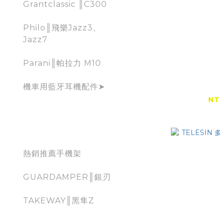
Grantclassic ║C300
Philo║飛樂Jazz3、
Jazz7
Parani║帕拉力 M10
『出清特賣
1.2米
機車用藍牙耳機配件➤
NT
NT
mobile holder for
moto
熱銷推薦手機架
GUARDAMPER║銀刃
TAKEWAY║黑隼Z