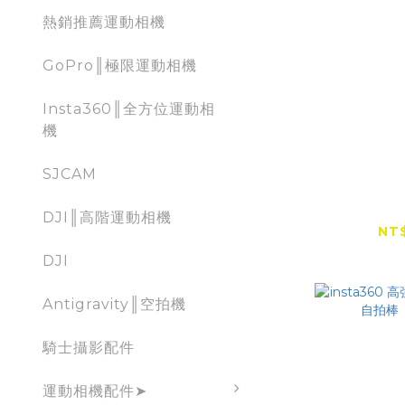
熱銷推薦運動相機
GoPro║極限運動相機
Insta360║全方位運動相
機
SJCAM
DJI OS
碳纖維
DJI║高階運動相機
NT$
DJI
Antigravity║空拍機
騎士攝影配件
運動相機配件➤