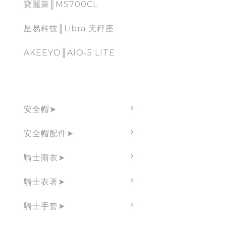
寶麗萊║MS700CL
星易科技║Libra 天秤座
AKEEYO║AIO-5 LITE
brand
安全帽➤
安全帽配件➤
騎士雨衣➤
騎士衣著➤
騎士手套➤