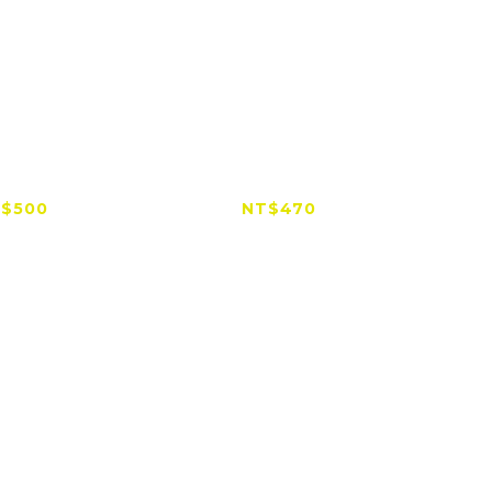
N 多功能浮力三
KingJoy 金屬迷你三腳
【限時
自拍棒
架 相機穩定器腳架
Flo
$500
NT$470
NT$599