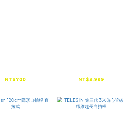
 OSMO 70公分隱
『出清特賣』GoPro
形自拍桿
Volta 電池握把 腳架 遙
控器 多功能充電自拍棒
NT$700
NT$3,999
NT$4,500