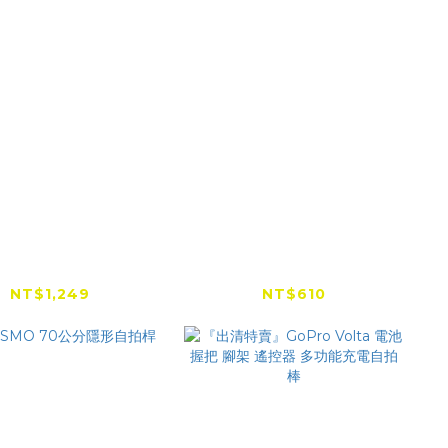
ta360 折疊式三腳
DJI OSMO 1.6米三腳
棒（1/4 " 螺口）
架自拍桿
NT$1,249
NT$610