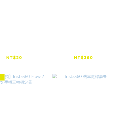
自拍棒(小) （運動
多功能浮力自拍棒 手柄
相機通用）
內部可收納 （運動相機
通用）
NT$20
NT$360
NT$200
NT$399