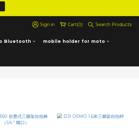
Sign in
Cart(0)
Search Products
o Bluetooth
mobile holder for moto
Sort by
48 Items per page
Filter