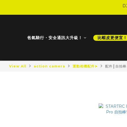
D
爸氣騎行・安全通訊大升級！
比蝦皮更便宜
D
View All
action camera
運動相機配件➤
配件║自拍棒
配件║自拍
最新商品
最新降價
比蝦皮更便宜！