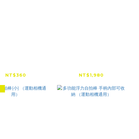
gisn 120cm隱形
TELESIN 第三代 3米偏
自拍桿 直拉式
心管碳纖維超長自拍桿
NT$360
NT$1,980