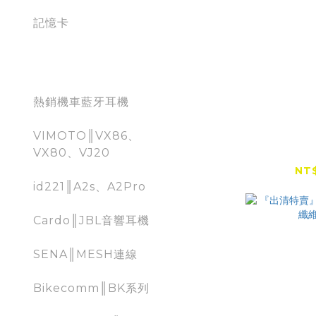
記憶卡
Moto Bluetooth
熱銷機車藍牙耳機
insta3
VIMOTO║VX86、
維原廠
VX80、VJ20
（1
NT$
id221║A2s、A2Pro
Cardo║JBL音響耳機
SENA║MESH連線
Bikecomm║BK系列