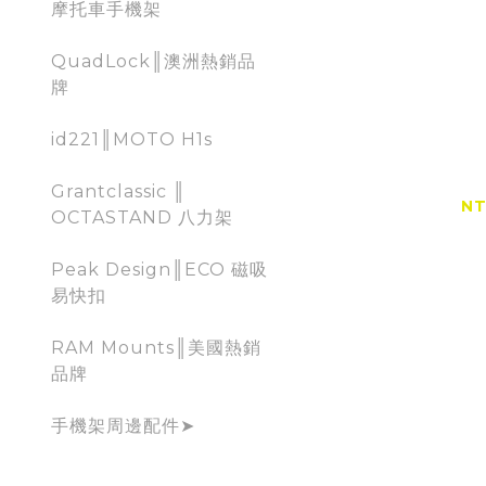
摩托車手機架
QuadLock║澳洲熱銷品
牌
id221║MOTO H1s
TELESI
向
Grantclassic ║
NT
OCTASTAND 八力架
Peak Design║ECO 磁吸
易快扣
RAM Mounts║美國熱銷
品牌
手機架周邊配件➤