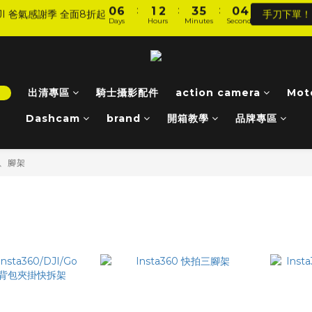
5
0
1
2
4
3
6
7
8
9
6
:
:
:
0
6
1
2
3
5
0
4
4
0
1
3
2
5
6
7
8
5
9
JI 爸氣感謝季 全面8折起
手刀下單！
加入會員 享全站 $199 宅配免運費、刷卡6期0利率！
Days
Hours
Minutes
Seconds
5
0
1
2
4
3
3
0
2
1
4
5
6
7
9
4
8
4
0
1
3
2
2
1
0
3
9
4
5
6
8
3
7
登入會員 享會員限定折扣、限量贈品！
3
0
2
1
1
0
2
8
3
4
5
7
2
6
2
1
0
0
1
7
2
3
4
6
1
5
1
0
:
:
:
！
出清專區
騎士攝影配件
action camera
Mot
0
6
1
2
3
5
0
4
JI 爸氣感謝季 全面8折起
手刀下單！
Days
Hours
Minutes
Seconds
0
5
0
1
2
4
3
Dashcam
brand
開箱教學
品牌專區
4
0
1
3
2
3
0
2
1
2
1
0
、腳架
1
0
0
棒、腳架