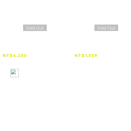
Sold Out
Sold Out
折扣】Insta360
Insta360 機車尾桿套
w 2 pro 手機三軸
餐
穩定器
NT$4,250
NT$1,359
NT$4,990