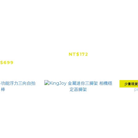
』TELESIN
快扣浮力自拍棒
浮力
碳纖維自拍杆
NT$172
NT$350
$699
$899
少量現貨