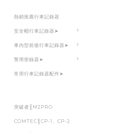
Dashcam
熱銷推薦行車記錄器
安全帽行車記錄器➤
車內型前後行車記錄器➤
警用密錄器➤
常用行車記錄器配件➤
CarPlay
突破者║M2PRO
COMTEC║CP-1、CP-2