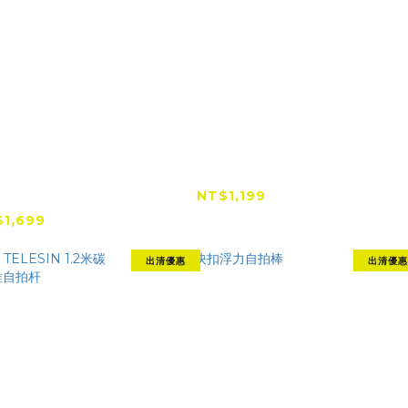
60 高強度碳纖
Insta360 滑雪杆支架
aMa
隱形自拍棒
NT$1,199
00cm）
1,699
出清優惠
出清優惠