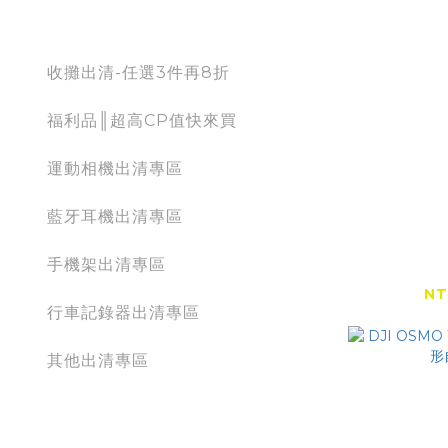
出清專區
收攤出清-任選3件再8折
福利品║超高CP值快來買
運動相機出清專區
藍牙耳機出清專區
ST
手機架出清專區
Insta360
自拍棒背
NT
行車記錄器出清專區
其他出清專區
action camera