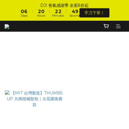
1
7
3
1
3
3
5
DJI 爸氣感謝季 全面8折起
1
7
3
1
3
3
5
DJI 爸氣感謝季 全面8折起
:
:
:
0
6
2
0
2
2
4
9
手刀下單！
:
:
:
0
6
2
0
2
2
4
9
手刀下單！
Days
Hours
Minutes
Seconds
9
9
5
1
1
1
3
8
Days
Hours
Minutes
Seconds
5
1
1
1
3
8
8
8
4
0
0
0
2
7
4
0
0
0
2
7
7
9
7
9
9
3
1
6
加入會員 享全站 $199 宅配免運費、刷卡6期0利率！
3
1
6
6
8
6
8
8
2
0
5
2
0
5
5
7
5
7
7
9
1
4
1
4
Thumbs up║台灣製補胎包
4
6
4
6
6
8
0
3
登入會員 享會員限定折扣、限量贈品！
0
3
3
9
5
3
5
5
7
2
2
Filter
2
8
4
2
4
4
6
1
1
1
7
3
1
3
3
5
DJI 爸氣感謝季 全面8折起
0
Sort by
0
:
:
:
0
6
2
0
2
2
4
9
手刀下單！
Days
Hours
Minutes
Seconds
48 Items per page
5
1
1
1
3
8
4
0
0
0
2
7
3
1
6
2
0
5
1
4
0
3
2
1
0