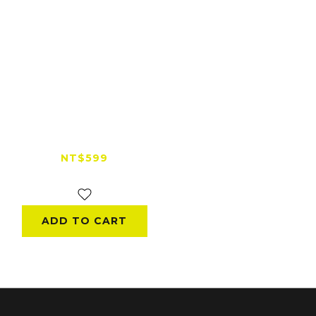
【MIT 台灣製造】
THUMBS UP 大拇指
補胎包｜火花羅推薦款
NT$599
NT$650
ADD TO CART