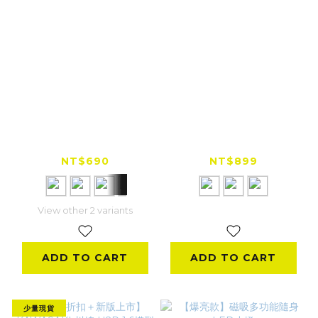
grantclassic Velvet
威剛 P20000QCD
Strap 繩來運轉 手機
18W快充 行動電源
掛繩
20000mAh 黑/白/藍
NT$690
NT$899
View other 2 variants
ADD TO CART
ADD TO CART
少量現貨