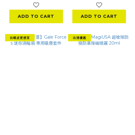
40mm 無刷渦輪暴力
風槍 550G 強風壓｜
ADD TO CART
ADD TO CART
無段調速｜LED 照明
比蝦皮更便宜
出清優惠
【全網低價首選】
『現貨』MagiUSA
Gale Force s 迷你渦
超嗆辣防狼防暴辣椒噴