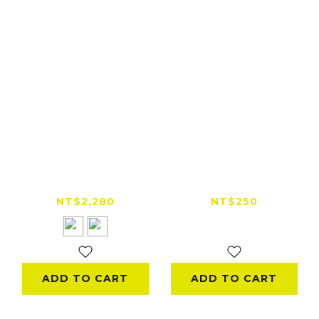
穩如鈦山
【全網低價首選】
TITANSHIELD
Gale Force X 專用吸
10000 mAh 20W 防
塵套件
NT$2,280
NT$250
爆固態行動電源
NT$300
ADD TO CART
ADD TO CART