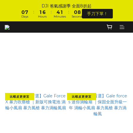
9
9
1
1
8
8
2
2
7
7
5
5
2
2
1
1
DJI 爸氣感謝季 全面8折起
DJI 爸氣感謝季 全面8折起
8
8
:
:
:
:
:
:
0
0
7
7
1
1
6
6
4
4
1
1
0
0
手刀下單！
手刀下單！
7
7
Days
Days
Hours
Hours
Minutes
Minutes
Seconds
Seconds
9
9
6
6
0
0
5
5
3
3
0
0
6
6
8
9
9
8
5
5
4
4
2
2
5
5
7
8
8
7
4
4
3
3
1
1
加入會員 享全站 $199 宅配免運費、刷卡6期0利率！
4
4
6
7
7
6
3
3
2
2
0
0
3
3
5
6
9
6
5
2
2
1
1
生活玩樂➤
2
2
4
5
8
5
4
1
1
0
0
1
1
登入會員 享會員限定折扣、限量贈品！
3
4
9
7
4
3
0
0
Filter
0
0
2
9
3
8
6
3
2
9
Sort by
1
8
2
7
5
2
1
DJI 爸氣感謝季 全面8折起
8
:
:
:
0
7
1
6
4
1
0
手刀下單！
7
48 Items per page
Days
Hours
Minutes
Seconds
6
0
5
3
0
6
5
4
2
5
4
3
1
4
比蝦皮更便宜
比蝦皮更便宜
3
2
0
3
2
1
2
1
0
1
0
0