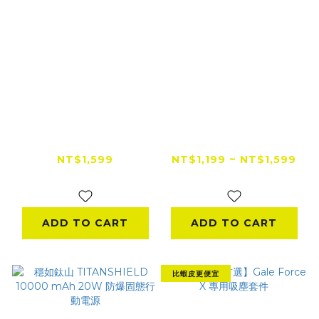
【全網低價首選】
【全網低價首選】
Gale Force X 暴力吹
Gale force s 迷你渦
塵槍 ｜新版可換電池
輪扇 ｜保固全面升級
NT$1,599
NT$1,199 ~ NT$1,599
渦輪小風扇 暴力風槍
一年 渦輪小風扇 暴力
NT$1,799
NT$1,799
暴力渦輪風扇
風槍 暴力渦輪風
ADD TO CART
ADD TO CART
比蝦皮更便宜