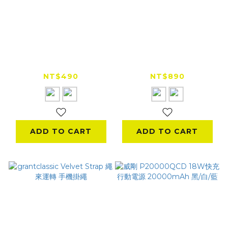
grantclassic 磁母手
grantclassic 繩來運
中線 FLEXMAG
轉 手機充電掛繩
USB-C 磁吸收納充電
160CM
NT$490
NT$890
線
ADD TO CART
ADD TO CART