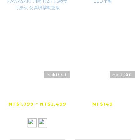
Sold Out
Sold Out
【限時折扣＋新版上
【爆亮款】磁吸多功能
市】KAWASAKI 川崎
隨身LED小燈
H2R 1:6模型 可點火
NT$1,799 ~ NT$2,499
NT$149
仿真噴霧動態版
NT$3,000