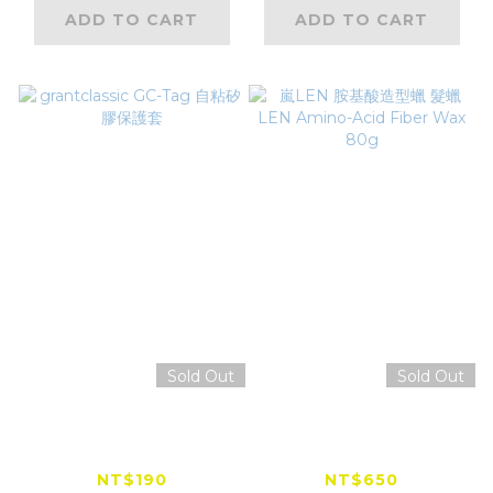
ADD TO CART
ADD TO CART
Sold Out
Sold Out
grantclassic GC-
嵐LEN 胺基酸造型蠟
Tag 自粘矽膠保護套
髮蠟 LEN Amino-
Acid Fiber Wax
NT$190
NT$650