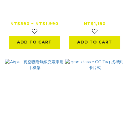
grantclassic GC-
grantclassic 充滿快
Tag 找得到
樂 ApexVolt
(iOS/Android 雙系
PD65W GanUltra
NT$590 ~ NT$1,990
NT$1,180
統)
充電器
ADD TO CART
ADD TO CART