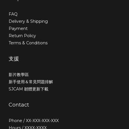
FAQ
Delivery & Shipping
Payment
Return Policy
Terms & Conditions
支援
影片教學區
新手使用＆常見問題排解
SJCAM 韌體更新下載
Contact
Phone / XX-XXX-XXX-XXX
Hours / XXXX-XXXX