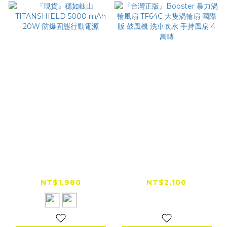
『現貨』穩如鈦山
『台灣正版』Booster
TITANSHIELD 5000
暴力渦輪風扇 TF64C
mAh 20W 防爆固態
大隻渦輪扇 國際版 鼓
NT$1,980
NT$2,100
行動電源
風機 洗車吹水 手持風
扇 4萬轉