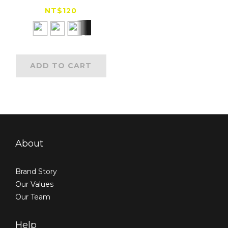
NT$120
ADD TO CART
About
Brand Story
Our Values
Our Team
Help