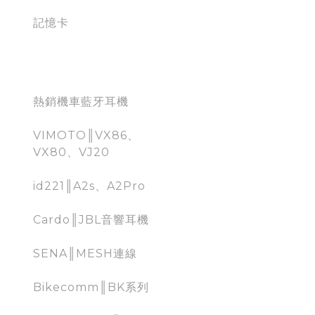
記憶卡
Moto Bluetooth
熱銷機車藍牙耳機
VIMOTO║VX86、
VX80、VJ20
id221║A2s、A2Pro
Cardo║JBL音響耳機
SENA║MESH連線
Bikecomm║BK系列