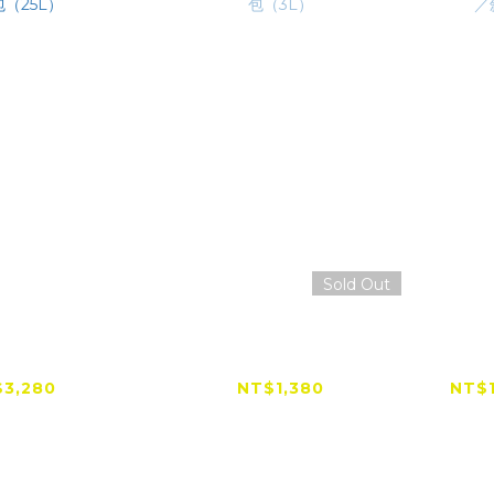
Sold Out
treme 極限防
RXR RX-1 DRIP 防水
RXR
功能後背包
手把雨滴包（3L）
防水
25L）
3,280
NT$1,380
NT$1