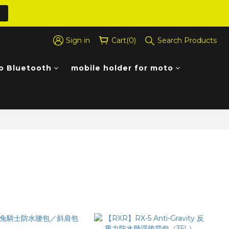
Sign in
Cart(0)
Search Products
o Bluetooth
mobile holder for moto
Sort by
48 Items per page
Filter