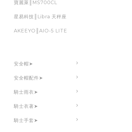
寶麗萊║MS700CL
星易科技║Libra 天秤座
AKEEYO║AIO-5 LITE
brand
安全帽➤
安全帽配件➤
騎士雨衣➤
騎士衣著➤
騎士手套➤