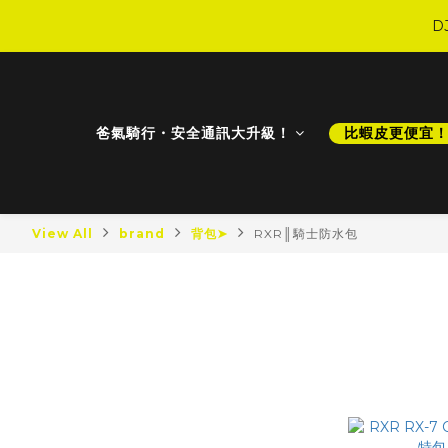
D
D
爸氣騎行・安全通訊大升級！
比蝦皮更便宜
D
View All
brand
背包➤
RXR║騎士防水包
最新商品
RXR║騎
最新降價
比蝦皮更便宜！