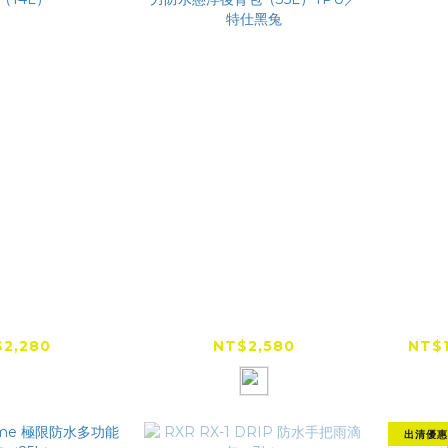
7 CityGo 防
RXR RX-5 Anti-
RX-
特包（14L）
Gravity S 反重力防水
懸浮後背包（35L）
2,280
NT$2,580
NT$1
TPU／特仕黑兔
出清優惠