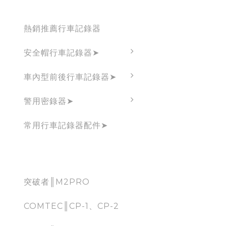
Dashcam
熱銷推薦行車記錄器
安全帽行車記錄器➤
車內型前後行車記錄器➤
警用密錄器➤
常用行車記錄器配件➤
CarPlay
突破者║M2PRO
COMTEC║CP-1、CP-2