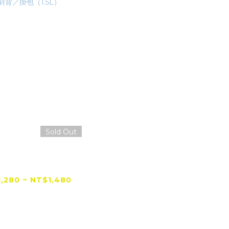
Sold Out
 RX-1 RUSH 騎士
腿包／斜背／掛包
（1.5L）
,280 ~ NT$1,480