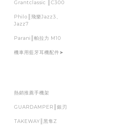
Grantclassic ║C300
Philo║飛樂Jazz3、
Jazz7
Parani║帕拉力 M10
機車用藍牙耳機配件➤
mobile holder for
moto
熱銷推薦手機架
GUARDAMPER║銀刃
TAKEWAY║黑隼Z