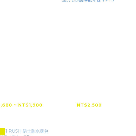
1 兔騎士防水腰包／
【RXR】RX-5 Anti-
斜肩包
Gravity 反重力防水懸
浮後背包（35L）
,680 ~ NT$1,980
NT$2,580