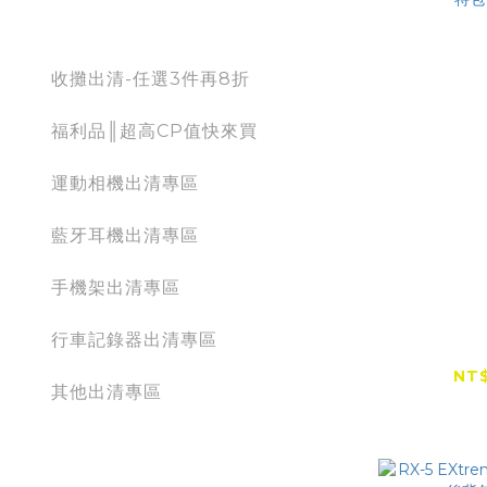
出清專區
收攤出清-任選3件再8折
福利品║超高CP值快來買
運動相機出清專區
藍牙耳機出清專區
手機架出清專區
RXR RX-
行車記錄器出清專區
水日常托
NT$
其他出清專區
action camera