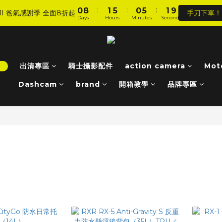
8
9
8
9
:
:
:
:
:
:
0
0
8
8
1
1
5
5
0
0
5
5
1
1
8
8
7
8
7
8
JI 爸氣感謝季 全面8折起
JI 爸氣感謝季 全面8折起
手刀下單！
手刀下單！
Days
Days
Hours
Hours
Minutes
Minutes
Seconds
Seconds
7
7
0
0
4
4
4
4
0
0
7
7
6
7
6
7
6
6
3
3
3
3
6
6
5
6
5
6
加入會員 享全站 $199 宅配免運費、刷卡6期0利率！
5
5
2
2
2
2
5
5
4
5
9
4
9
5
4
4
1
1
1
1
4
4
3
4
8
3
8
4
登入會員 享會員限定折扣、限量贈品！
3
3
0
0
0
0
3
3
！
出清專區
騎士攝影配件
2
3
7
action camera
2
7
3
Mot
2
2
2
2
1
9
2
6
1
6
2
9
Dashcam
brand
開箱教學
品牌專區
1
1
1
1
:
:
:
0
8
1
5
0
5
1
8
JI 爸氣感謝季 全面8折起
手刀下單！
Days
Hours
Minutes
Seconds
0
0
0
0
7
0
4
4
0
7
6
3
3
6
5
2
2
5
4
1
1
4
3
0
0
3
2
2
1
1
0
0
士防水包