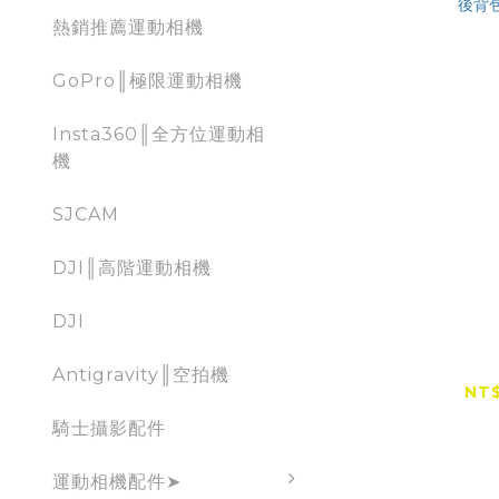
熱銷推薦運動相機
GoPro║極限運動相機
Insta360║全方位運動相
機
SJCAM
DJI║高階運動相機
DJI
RX-5 EX
水多
Antigravity║空拍機
（
NT$
騎士攝影配件
運動相機配件➤