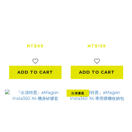
【出清特賣】EXPRO
aMagisn DJI Osmo
獨家特製 SJCAM
Pocket3 站立支架
A50專用保護套
（付貼片）
NT$99
NT$139
NT$250
NT$159
ADD TO CART
ADD TO CART
出清優惠