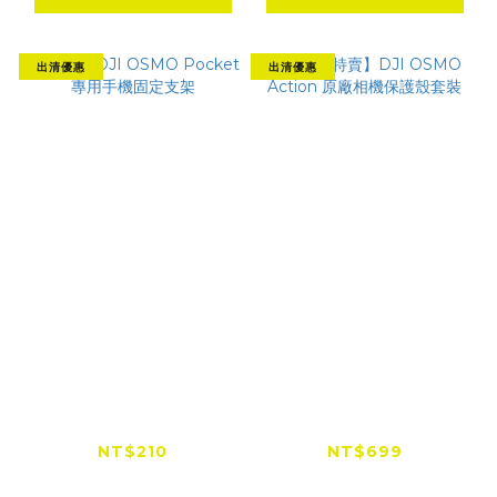
出清優惠
出清優惠
Ulanzi DJI OSMO
【出清特賣】DJI
Pocket 專用手機固定
OSMO Action 原廠
支架
相機保護殼套裝
NT$210
NT$699
NT$750
NT$1,000