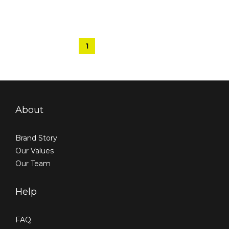
1
2
About
Brand Story
Our Values
Our Team
Help
FAQ