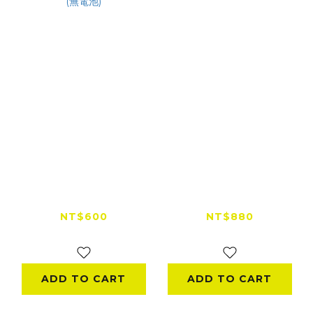
TELESIN GoPro
【出清特賣】DJI
Hero9/10 電池三座充
AVATA ND 濾鏡套裝
電器 讀卡機收納盒 (無
(ND8/16/32)
NT$600
NT$880
電池)
NT$800
NT$1,900
ADD TO CART
ADD TO CART