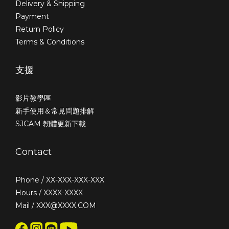
Delivery & Shipping
Payment
Return Policy
Terms & Conditions
支援
影片教學區
新手使用＆常見問題排解
SJCAM 韌體更新下載
Contact
Phone / XX-XXX-XXX-XXX
Hours / XXXX-XXXX
Mail / XXX@XXXX.COM