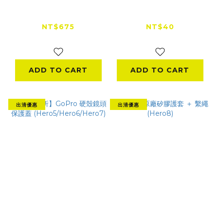
Hero8 Black 原廠替
Hero12 / Hero11 副廠
換護蓋
矽膠套
NT$675
NT$40
NT$900
NT$200
ADD TO CART
ADD TO CART
出清優惠
出清優惠