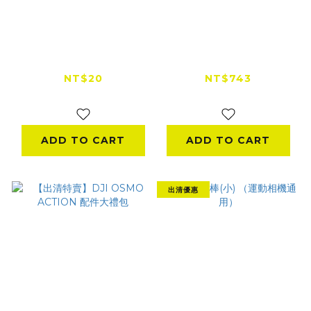
【出清5折】GoPro
GoPro 原廠矽膠護套
硬殼鏡頭保護蓋
＋ 繫繩 (Hero8)
(Hero5/Hero6/Hero7)
NT$20
NT$743
NT$80
NT$900
ADD TO CART
ADD TO CART
出清優惠