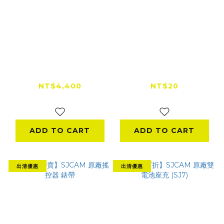
【出清特賣】DJI
浮力自拍棒(小) （運
OSMO ACTION 配件
動相機通用）
大禮包
NT$4,400
NT$20
NT$4,990
NT$200
ADD TO CART
ADD TO CART
出清優惠
出清優惠