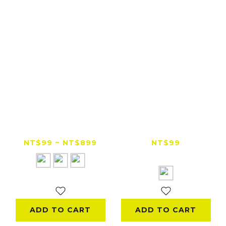
『出清特賣』
『出清特賣』
aMagisn Insta X3
aMagisn Insta360
鋁合金保護框 矽膠鏡
X3 矽膠鏡頭保護套
NT$99 ~ NT$899
NT$99
頭蓋
黑/藍
NT$158
ADD TO CART
ADD TO CART