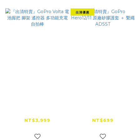
出清優惠
『出清特賣』GoPro
『出清特賣』GoPro
Volta 電池握把 腳架
Hero12/11 原廠矽膠護
遙控器 多功能充電自
套 ＋ 繫繩 ADSST
NT$3,999
NT$699
拍棒
NT$4,500
NT$990