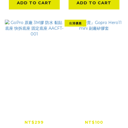
ADD TO CART
ADD TO CART
出清優惠
GoPro 原廠 3M膠 防
『出清特賣』Gopro
水 黏貼底座 快拆底座
Hero11 mini 副廠矽
固定底座 AACFT-001
膠套
NT$299
NT$100