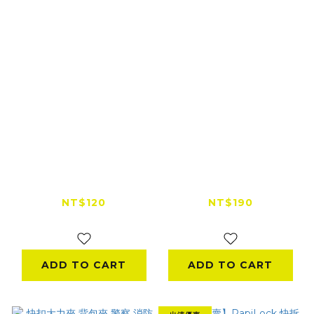
RUIGPRO 小收納包
飛宇 Feiyu 三軸穩定
（運動相機通用）
器用伸縮延長桿
NT$120
NT$190
NT$349
NT$590
ADD TO CART
ADD TO CART