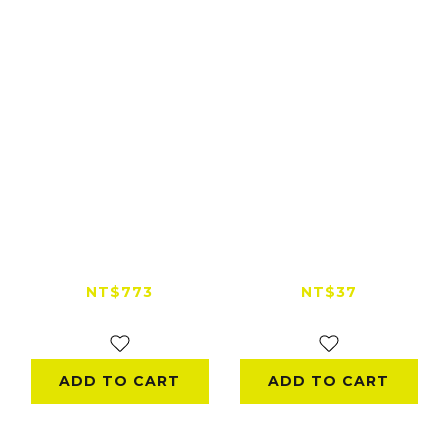
aMagisn Insta360
【出清特賣】運動相機
X4 鋁合金保護框 二爪
側開機身防護收納包
版本
(GOPRO /
NT$773
NT$37
INSTA360 / DJI)
NT$859
NT$199
ADD TO CART
ADD TO CART