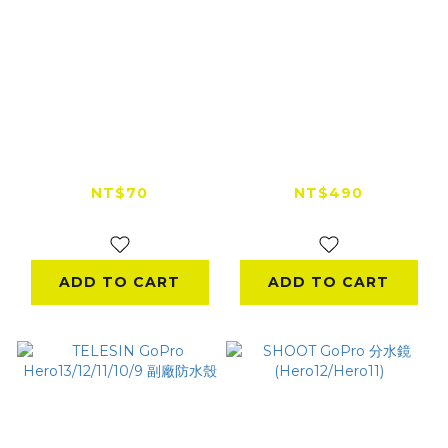
DJI OSMO Action
『出清特賣』
副廠矽膠保護套
Insta360 One X 單
車騎行配件
NT$70
NT$490
NT$200
NT$980
ADD TO CART
ADD TO CART