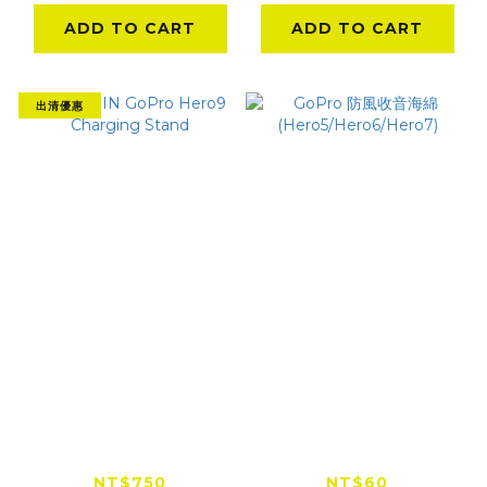
ADD TO CART
ADD TO CART
出清優惠
TELESIN GoPro
GoPro 防風收音海綿
Hero9 Charging
(Hero5/Hero6/Hero7)
Stand
NT$750
NT$60