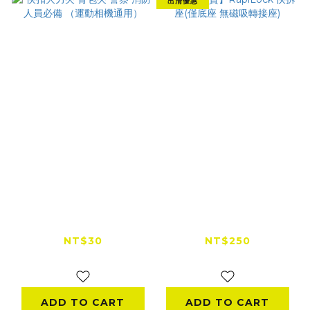
出清優惠
快扣大力夾 背包夾 警
【出清特賣】
察 消防人員必備 （運
RapiLock 快拆座(僅
動相機通用）
底座 無磁吸轉接座)
NT$30
NT$250
NT$200
NT$450
ADD TO CART
ADD TO CART