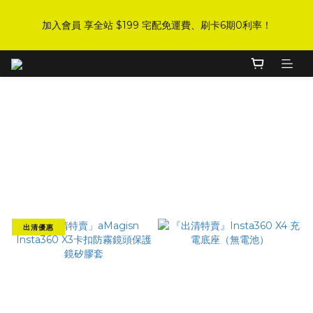
8
8
3
4
1
7
1
5
1
6
1
7
4
4
8
DJI 爸氣感謝季 全面8折起
7
7
2
3
0
6
0
4
加入會員 享全站 $199 宅配免運費、刷卡6期0利率！
:
:
:
0
5
0
6
3
9
3
7
手刀下單！
6
6
9
9
1
2
5
3
Days
Hours
Minutes
Seconds
4
5
2
8
2
6
5
5
8
8
0
1
4
2
3
4
1
7
1
5
4
9
4
7
7
0
3
1
2
3
0
6
0
4
登入會員 享會員限定折扣、限量贈品！
3
8
3
9
6
6
2
0
1
2
5
3
2
7
2
8
5
5
9
1
0
1
4
2
運動相機出清專區
1
6
1
7
4
4
8
DJI 爸氣感謝季 全面8折起
0
0
3
1
:
:
:
0
5
0
6
3
9
3
7
手刀下單！
2
0
Filter
Days
Hours
Minutes
Seconds
4
5
2
8
2
6
1
3
4
1
7
1
5
Sort by
0
2
3
0
6
0
4
48 Items per page
1
2
5
3
0
1
4
2
0
3
1
出清優惠
2
0
1
0