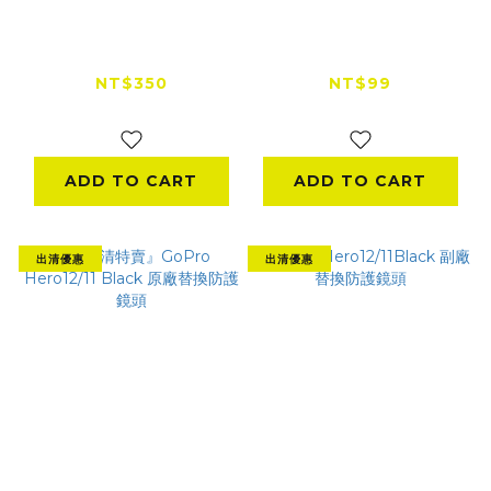
『出清特賣』GoPro
【出清特賣】SJCAM
Hero8 Black 專用鋁
原廠充電器
合金保護框
(SJ10/SJ9/SJ4000X)
NT$350
NT$99
NT$849
NT$550
ADD TO CART
ADD TO CART
出清優惠
出清優惠