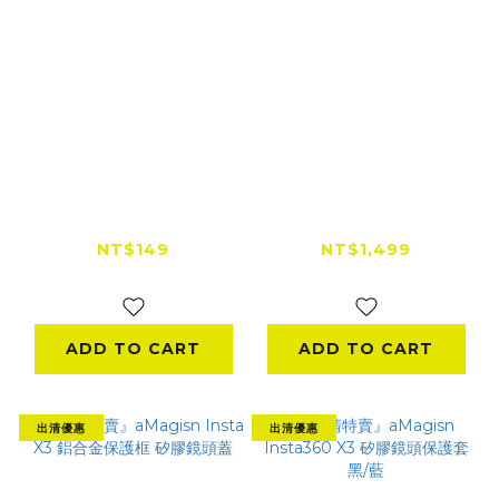
『出清特賣」
『出清特賣』
aMagisn Insta360
Insta360 X4 充電底
X3卡扣防霧鏡頭保護
座（無電池）
NT$149
NT$1,499
鏡矽膠套
NT$199
NT$1,699
ADD TO CART
ADD TO CART
出清優惠
出清優惠