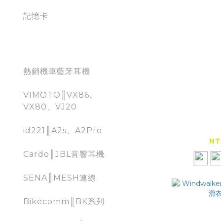
記憶卡
Moto Bluetooth
熱銷機車藍牙耳機
VIMOTO║VX86、
VX80、VJ20
KONQU
EC-03
id221║A2s、A2Pro
絲袖套 
NT
Cardo║JBL音響耳機
SENA║MESH連線
Bikecomm║BK系列