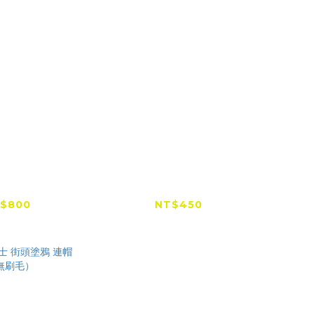
lker 風行者
Windwalker 風行者
Win
01滑衣（黑）
WGS2001滑手
WP
$800
NT$450