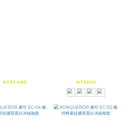
NQUEROR 康可
KONQUEROR 康可
06 輕量化護具袖套
EC-01 素面膠原蛋白冰
絲袖套
NT$1,480
NT$630