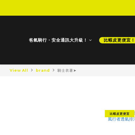
D
D
爸氣騎行・安全通訊大升級！
比蝦皮更便宜
View All
brand
騎士衣著➤
騎士衣著➤
最新商品
最新降價
比蝦皮更便宜
比蝦皮更便宜！