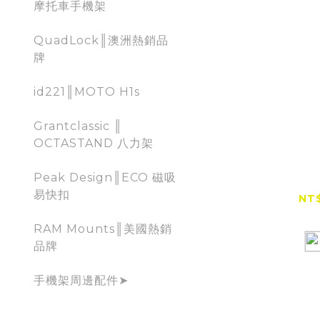
摩托車手機架
QuadLock║澳洲熱銷品
牌
id221║MOTO H1s
Grantclassic ║
OCTASTAND 八力架
RXR 兔
連帽T
Peak Design║ECO 磁吸
易快扣
NT$
NT
RAM Mounts║美國熱銷
品牌
手機架周邊配件➤