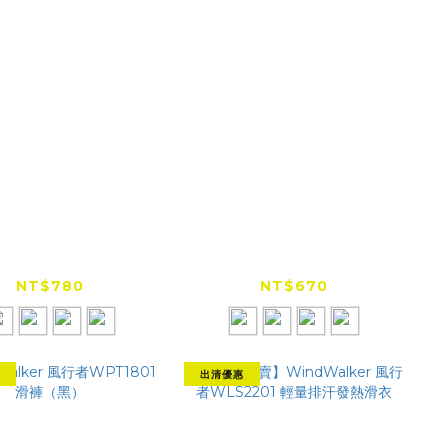
NQUEROR 康可
KONQUEROR 康可
04 幾何人字紋膠原
EC-02 幾何蜂巢紋膠原
蛋白冰絲袖套
蛋白冰絲袖套
NT$780
NT$670
出清優惠