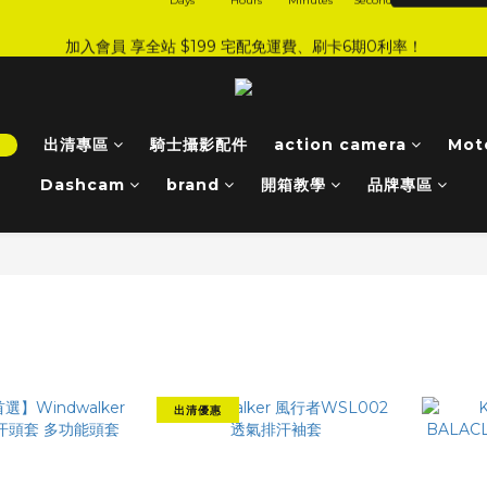
4
5
6
0
7
5
5
6
7
:
:
:
0
6
0
7
1
8
2
9
加入會員 享全站 $199 宅配免運費、刷卡6期0利率！
JI 爸氣感謝季 全面8折起
手刀下單！
3
4
5
6
4
4
5
6
Days
Hours
Minutes
Seconds
5
6
0
7
1
8
2
3
4
5
3
9
3
4
5
4
5
6
0
7
登入會員 享會員限定折扣、限量贈品！
1
2
3
4
2
8
2
9
3
4
3
4
5
6
0
1
2
3
1
7
1
8
2
9
3
2
3
4
5
0
1
2
:
:
:
0
6
0
7
1
8
2
9
JI 爸氣感謝季 全面8折起
手刀下單！
1
2
3
4
！
出清專區
騎士攝影配件
action camera
Mot
Days
Hours
Minutes
Seconds
0
1
5
6
0
7
1
8
0
1
2
3
0
4
5
6
0
7
Dashcam
brand
開箱教學
品牌專區
0
1
2
3
4
5
6
0
1
2
3
4
5
0
1
2
3
4
0
1
2
3
0
1
2
0
1
0
出清優惠