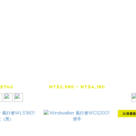
EROR 康可
RXR 絕對防禦 騎士機
KO
 素面膠原蛋白冰
能外套（防風／保暖／
EC-
新款反光商標
防潑水／防摔）
$740
NT$2,980 ~ NT$4,180
出清優惠