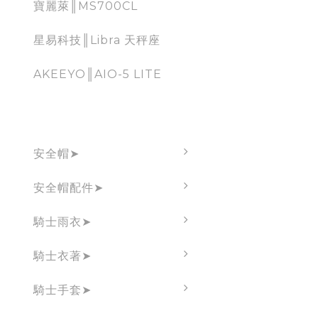
寶麗萊║MS700CL
星易科技║Libra 天秤座
AKEEYO║AIO-5 LITE
brand
安全帽➤
安全帽配件➤
騎士雨衣➤
騎士衣著➤
騎士手套➤