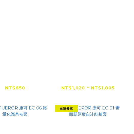
NQUEROR 康可
【出清特賣】Ulook-
ACLAVA一體式頭
Cozy 羽量級偏光太陽
套 ACF-02
眼鏡 霧黑框
NT$650
NT$1,020 ~ NT$1,805
NT$2,700
出清優惠