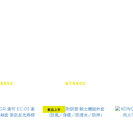
EROR 康可
Windwalker 風行者
KO
VA ACF-01
WSL004 膠原胜肽袖套
EC-
量化頭套
$650
NT$600
NT$750
新品上市