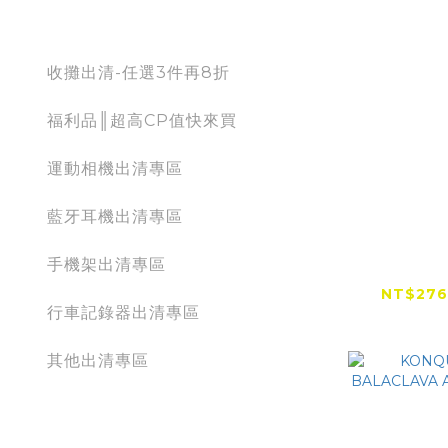
出清專區
收攤出清-任選3件再8折
福利品║超高CP值快來買
運動相機出清專區
藍牙耳機出清專區
【全網
手機架出清專區
Windwa
氣排汗頭
NT$276
行車記錄器出清專區
其他出清專區
action camera