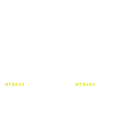
dwalker 風行者
【出清特賣】
T1801滑褲（黑）
WindWalker 風行者
WLS2201 輕量排汗發
NT$630
NT$462
熱滑衣
NT$800
NT$800