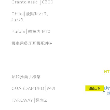
Grantclassic ║C300
Philo║飛樂Jazz3、
Jazz7
Parani║帕拉力 M10
機車用藍牙耳機配件➤
Windwa
mobile holder for
WLS18
moto
NT
熱銷推薦手機架
GUARDAMPER║銀刃
新品上市
TAKEWAY║黑隼Z