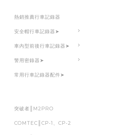
Dashcam
熱銷推薦行車記錄器
安全帽行車記錄器➤
車內型前後行車記錄器➤
警用密錄器➤
常用行車記錄器配件➤
CarPlay
突破者║M2PRO
COMTEC║CP-1、CP-2