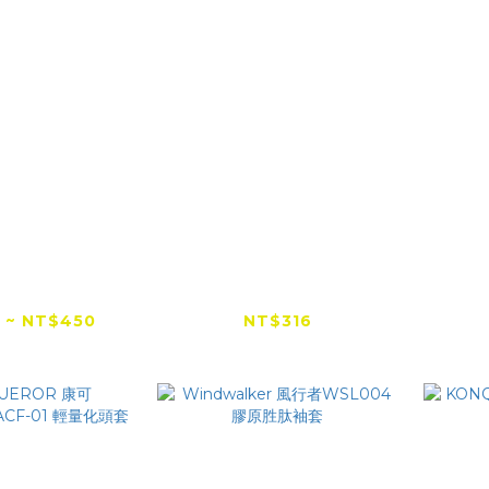
低價首選】
Windwalker 風行者
KO
lker 風行者透
WSL002 透氣排汗袖套
BAL
套 多功能頭套
 ~ NT$450
NT$316
NT$500