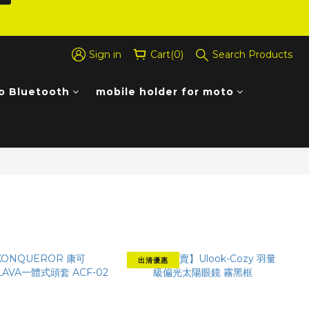
Sign in
Cart(0)
Search Products
o Bluetooth
mobile holder for moto
Sort by
48 Items per page
Filter
出清優惠