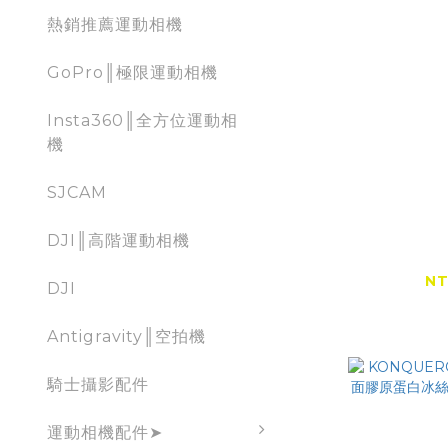
熱銷推薦運動相機
GoPro║極限運動相機
Insta360║全方位運動相
機
SJCAM
KONQU
DJI║高階運動相機
BALACLA
輕
NT
DJI
Antigravity║空拍機
騎士攝影配件
運動相機配件➤