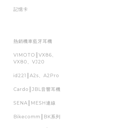
記憶卡
Moto Bluetooth
熱銷機車藍牙耳機
VIMOTO║VX86、
VX80、VJ20
id221║A2s、A2Pro
Cardo║JBL音響耳機
SENA║MESH連線
Bikecomm║BK系列