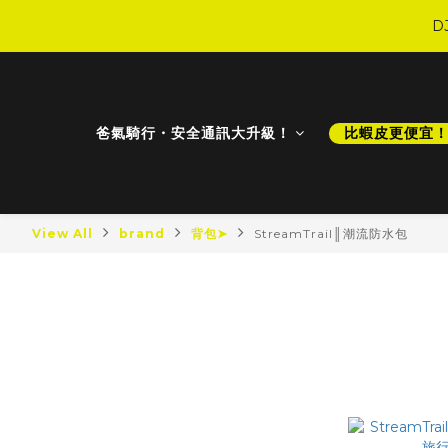
D
D
爸氣騎行・安全通訊大升級！
比蝦皮更便宜
D
View All
brand
背包➤
StreamTrail║潮流防水包
最新商品
StreamT
最新降價
比蝦皮更便宜！