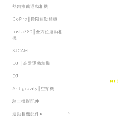
熱銷推薦運動相機
GoPro║極限運動相機
Insta360║全方位運動相
機
SJCAM
DJI║高階運動相機
Stream
SAKOSH
DJI
便
NT$
Antigravity║空拍機
騎士攝影配件
運動相機配件➤