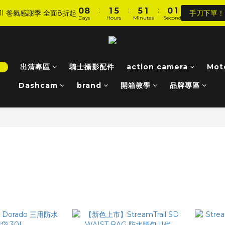
8
9
9
8
8
:
:
:
:
:
:
0
0
8
8
1
1
5
5
5
5
1
1
0
0
0
0
7
8
8
7
7
JI 爸氣感謝季 全面8折起
JI 爸氣感謝季 全面8折起
手刀下單！
手刀下單！
Days
Days
Hours
Hours
Minutes
Minutes
Seconds
Seconds
7
7
0
0
4
4
4
4
0
0
6
7
7
6
6
6
6
3
3
3
3
5
6
6
5
5
加入會員 享全站 $199 宅配免運費、刷卡6期0利率！
5
5
2
2
2
2
4
5
9
9
5
4
4
4
4
1
1
1
1
3
4
8
8
4
3
3
登入會員 享會員限定折扣、限量贈品！
3
3
0
0
0
0
！
出清專區
騎士攝影配件
2
3
7
action camera
7
3
2
2
Mot
2
2
1
9
2
6
6
2
1
1
Dashcam
brand
開箱教學
品牌專區
1
1
:
:
:
0
8
1
5
5
1
0
0
JI 爸氣感謝季 全面8折起
手刀下單！
Days
Hours
Minutes
Seconds
0
0
7
0
4
4
0
6
3
3
5
2
2
4
1
1
3
0
0
2
1
0
rail║潮流防水包