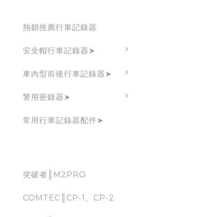
Dashcam
熱銷推薦行車記錄器
安全帽行車記錄器➤
車內型前後行車記錄器➤
警用密錄器➤
常用行車記錄器配件➤
CarPlay
突破者║M2PRO
COMTEC║CP-1、CP-2