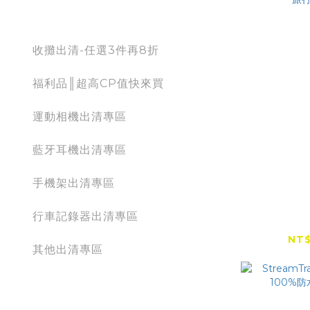
出清專區
收攤出清-任選3件再8折
福利品║超高CP值快來買
運動相機出清專區
藍牙耳機出清專區
手機架出清專區
StreamTr
行車記錄器出清專區
三用防水
NT$
其他出清專區
action camera