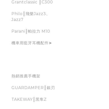
Grantclassic ║C300
Philo║飛樂Jazz3、
Jazz7
Parani║帕拉力 M10
機車用藍牙耳機配件➤
mobile holder for
moto
熱銷推薦手機架
GUARDAMPER║銀刃
TAKEWAY║黑隼Z