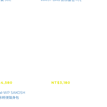
ail Dorado
【新色上市】
Stre
旅行袋 30L
StreamTrail SD
三用
WAIST BAG 防水腰包
4,580
NT$3,180
II代