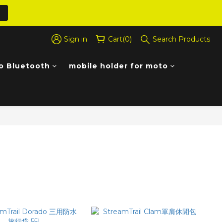
Sign in
Cart(0)
Search Products
o Bluetooth
mobile holder for moto
Sort by
48 Items per page
Filter