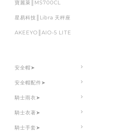
寶麗萊║MS700CL
星易科技║Libra 天秤座
AKEEYO║AIO-5 LITE
brand
安全帽➤
安全帽配件➤
騎士雨衣➤
騎士衣著➤
騎士手套➤