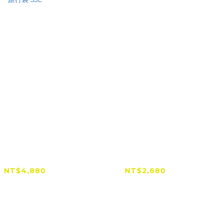
amTrail Dorado
StreamTrail Clam單
防水旅行袋 55L
肩休閒包
NT$4,880
NT$2,680