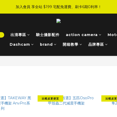
3
0
4
2
5
5
7
6
6
9
:
:
:
0
5
2
1
1
6
4
7
加入會員 享全站 $199 宅配免運費、刷卡6期0利率！
JI 爸氣感謝季 全面8折起
手刀下單！
2
3
1
4
4
9
6
5
5
8
Days
Hours
Minutes
Seconds
4
1
0
0
5
3
6
1
2
0
3
3
8
5
4
4
9
7
3
0
4
2
5
登入會員 享會員限定折扣、限量贈品！
0
1
2
2
7
4
3
3
8
6
9
2
3
1
4
0
1
1
6
3
2
2
7
5
8
1
2
0
3
0
:
:
:
0
5
2
1
1
6
4
7
JI 爸氣感謝季 全面8折起
手刀下單！
0
1
2
！
出清專區
騎士攝影配件
action camera
Mot
Days
Hours
Minutes
Seconds
4
1
0
0
5
3
6
0
1
3
0
4
2
5
Dashcam
brand
開箱教學
品牌專區
0
2
3
1
4
1
2
0
3
0
1
2
0
1
0
lder for moto
比蝦皮更便宜
比蝦皮更