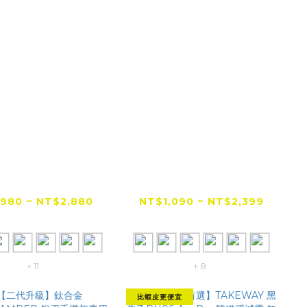
全網低價首選】
【全網低價首選】
EWAY 黑隼2 機車
TAKEWAY 黑隼Z 逆磁
手機架 手機座
浮減震手機架 AnvR系
980 ~ NT$2,880
NT$1,090 ~ NT$2,399
列
NT$3,280
NT$2,780
+ 11
+ 8
比蝦皮更便宜