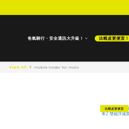
D
D
爸氣騎行・安全通訊大升級！
比蝦皮更便宜
View All
mobile holder for moto
mobile ho
最新商品
最新降價
比蝦皮更便宜
比蝦皮更便宜！