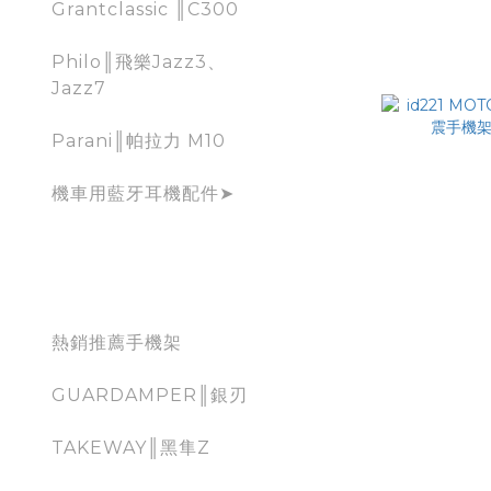
Grantclassic ║C300
Philo║飛樂Jazz3、
Jazz7
Parani║帕拉力 M10
機車用藍牙耳機配件➤
mobile holder for
moto
熱銷推薦手機架
GUARDAMPER║銀刃
id221 M
TAKEWAY║黑隼Z
支架 減震