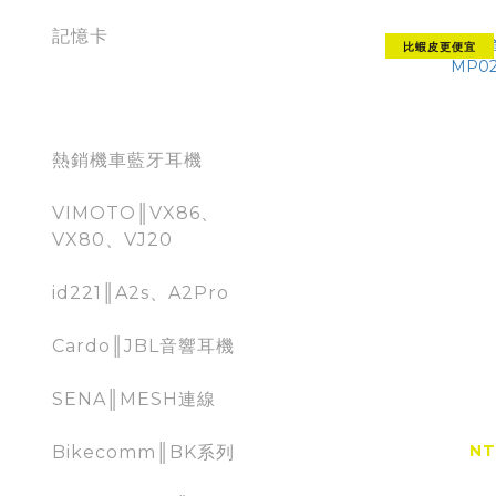
記憶卡
比蝦皮更便宜
Moto Bluetooth
熱銷機車藍牙耳機
VIMOTO║VX86、
VX80、VJ20
id221║A2s、A2Pro
Cardo║JBL音響耳機
【全網
SENA║MESH連線
Takeway
NT
Bikecomm║BK系列
NT