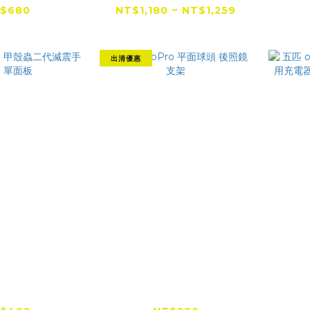
設計
防盜版)
$680
NT$1,180 ~ NT$1,259
$849
NT$1,568
出清優惠
Pro 甲殼蟲二
五匹 OsoPro 平面球頭
五匹 
機架 單面板
後照鏡支架
武支