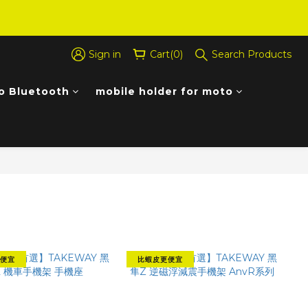
Sign in
Cart(0)
Search Products
o Bluetooth
mobile holder for moto
Sort by
48 Items per page
Filter
便宜
比蝦皮更便宜