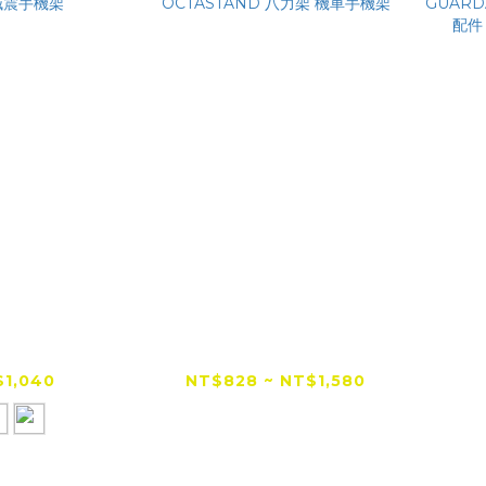
價首選】五匹
【全網低價首選】
【
o 玄武減震手機
Grantclassic
GUA
架
OCTASTAND 八力架
手機
1,040
NT$828 ~ NT$1,580
機車手機架