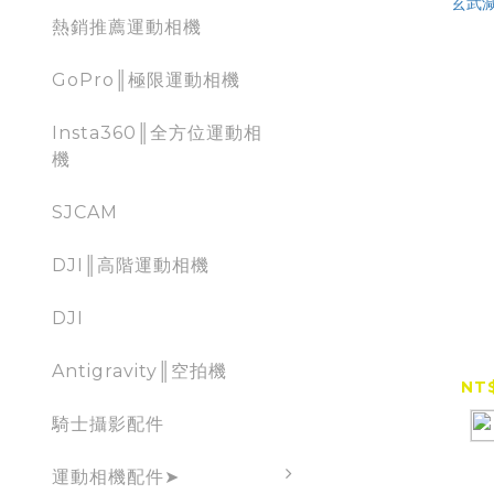
熱銷推薦運動相機
GoPro║極限運動相機
Insta360║全方位運動相
機
SJCAM
DJI║高階運動相機
DJI
【全網低
OsoPr
Antigravity║空拍機
NT$
騎士攝影配件
運動相機配件➤