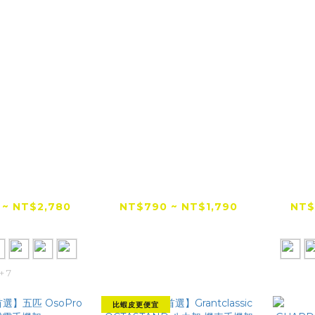
低價首選】
【全網低價首選】五匹
【
Y 黑隼Z 雙磁
OsoPro 甲殼蟲二代減
TAK
架 AnvPro
震手機架
 ~ NT$2,780
NT$790 ~ NT$1,790
NT$
系列
$2,980
NT$1,999
+ 7
比蝦皮更便宜