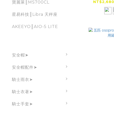
式
NT$2,680
寶麗萊║MS700CL
星易科技║Libra 天秤座
AKEEYO║AIO-5 LITE
brand
安全帽➤
安全帽配件➤
騎士雨衣➤
騎士衣著➤
騎士手套➤
五匹 oso