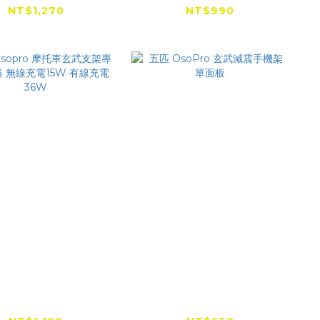
接支架
NT$1,270
NT$990
NT$1,259
osopro 摩托車玄
五匹 OsoPro 玄武減震
架專用充電器 無線
手機架 單面板