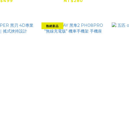
充電1
$499
NT$280
熱銷新品
AMPER 黑刃
TAKEWAY 黑隼2
五匹 
抗震手機架｜搖
PH08PRO "無線充電