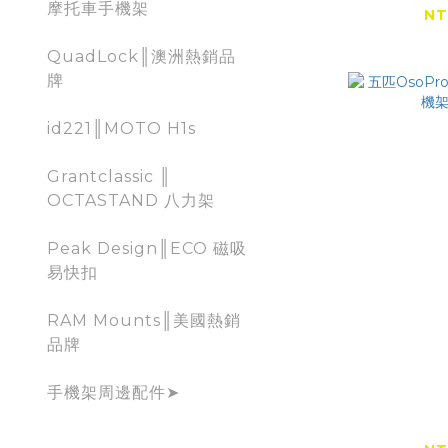
摩托車手機架
NT
NT
QuadLock║澳洲熱銷品
牌
id221║MOTO H1s
Grantclassic ║
OCTASTAND 八力架
Peak Design║ECO 磁吸
易快扣
RAM Mounts║美國熱銷
品牌
手機架周邊配件➤
五匹Oso
代減震手