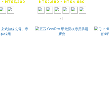
挾持設計
版" 機車手機架 手機座
 ~ NT$3,200
NT$2,880 ~ NT$4,680
+ 1
pro 玄武無線
五匹 OsoPro 甲殼面板
Qua