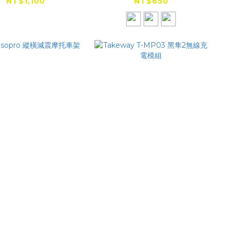
5W 有線充電36W
NT$1,100
NT$650
osopro 縱橫減震
Takeway T-MP03 黑
摩托車架
隼2無線充電模組