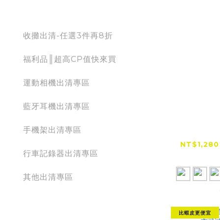
出清專區
收攤出清-任選3件再8折
福利品║超高CP值快來買
運動相機出清專區
藍牙耳機出清專區
【全網
手機架出清專區
TAKEWA
浮減震手機
NT$1,280
行車記錄器出清專區
NT
其他出清專區
action camera
比蝦皮更便宜