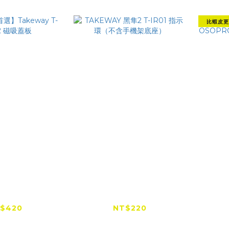
比蝦皮更
低價首選】
TAKEWAY 黑隼2 T-
【全
 T-MP02 磁
IR01 指示環（不含手機
OSO
吸蓋板
架底座）
武專用
$420
NT$220
$470