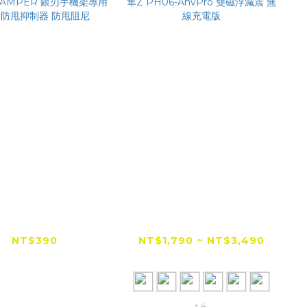
二代升級】鈦合金
【全網低價首選】
RDAMPER 銀刃
TAKEWAY 黑隼Z
架專用配件 防甩抑
PH06-AnvPro 雙磁浮
NT$390
NT$1,790 ~ NT$3,490
制器 防甩阻尼
減震 無線充電版
NT$3,690
+ 4