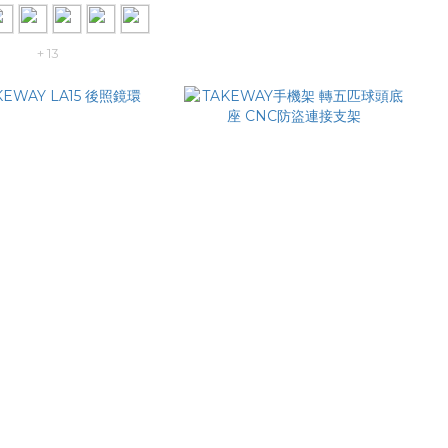
+ 13
EWAY LA15 後照
TAKEWAY手機架 轉五
鏡環
匹球頭底座 CNC防盜連