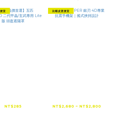
便宜
比蝦皮更便宜
網低價首選】五匹
GUARDAMPER 銀刃
PRO 二代甲蟲/玄
4D專業抗震手機架｜搖
 Lite版 頭盔遮陽
式挾持設計
NT$285
NT$2,680 ~ NT$2,800
罩
NT$300