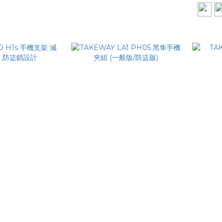
OTO H1s 手機
TAKEWAY LA1 PH05
TAK
手機架 防盜鎖
黑隼手機夾組 (一般版/