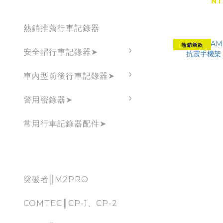
NT
Dashcam
熱銷推薦行車記錄器
熱銷新款
安全帽行車記錄器➤
車內型前後行車記錄器➤
警用密錄器➤
常用行車記錄器配件➤
CarPlay
突破者║M2PRO
GUARD
COMTEC║CP-1、CP-2
4D專業