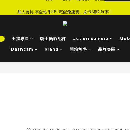
3
6
7
1
5
5
6
5
8
:
:
:
0
5
0
8
1
9
0
3
加入會員 享全站 $199 宅配免運費、刷卡6期0利率！
JI 爸氣感謝季 全面8折起
手刀下單！
2
5
6
0
4
9
4
5
4
7
Days
Hours
Minutes
Seconds
4
7
0
8
2
1
4
5
3
8
3
4
3
6
3
6
7
1
登入會員 享會員限定折扣、限量贈品！
0
3
4
2
7
2
3
2
5
2
5
6
0
2
3
1
6
1
9
2
1
4
1
4
5
1
2
:
:
:
0
5
0
8
1
9
0
3
JI 爸氣感謝季 全面8折起
手刀下單！
0
3
4
！
出清專區
騎士攝影配件
action camera
Mot
Days
Hours
Minutes
Seconds
0
1
4
7
0
8
2
2
3
0
3
6
7
1
Dashcam
brand
開箱教學
品牌專區
1
2
2
5
6
0
0
1
1
4
5
0
0
3
4
2
3
1
2
0
1
0
Sorry, there are no products in
We recommend you to select other categories, or 