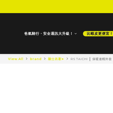
D
D
爸氣騎行・安全通訊大升級！
比蝦皮更便宜
View All
brand
騎士衣著➤
RS TAICHI ║ 保暖連帽外套
最新商品
最新降價
比蝦皮更便宜！