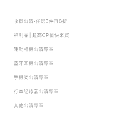
出清專區
收攤出清-任選3件再8折
福利品║超高CP值快來買
運動相機出清專區
藍牙耳機出清專區
手機架出清專區
行車記錄器出清專區
其他出清專區
action camera