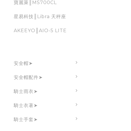
寶麗萊║MS700CL
星易科技║Libra 天秤座
AKEEYO║AIO-5 LITE
brand
安全帽➤
安全帽配件➤
騎士雨衣➤
騎士衣著➤
騎士手套➤