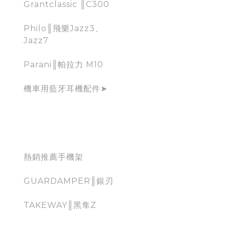
Grantclassic ║C300
Philo║飛樂Jazz3、
Jazz7
Parani║帕拉力 M10
機車用藍牙耳機配件➤
mobile holder for
moto
熱銷推薦手機架
GUARDAMPER║銀刃
TAKEWAY║黑隼Z