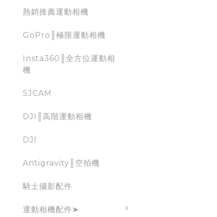
熱銷推薦運動相機
GoPro║極限運動相機
Insta360║全方位運動相
機
SJCAM
DJI║高階運動相機
DJI
Antigravity║空拍機
騎士攝影配件
運動相機配件➤