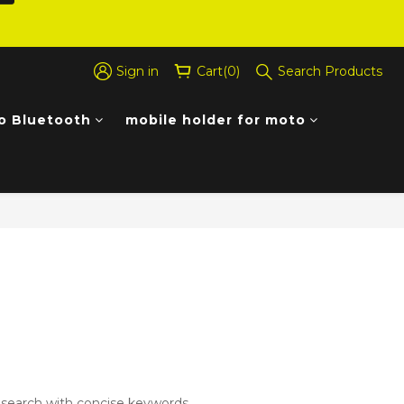
Sign in
Cart(0)
Search Products
o Bluetooth
mobile holder for moto
 this category.
search with concise keywords.