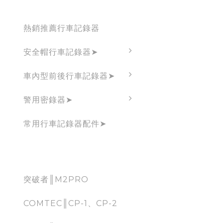
Dashcam
熱銷推薦行車記錄器
安全帽行車記錄器➤
車內型前後行車記錄器➤
警用密錄器➤
常用行車記錄器配件➤
CarPlay
突破者║M2PRO
COMTEC║CP-1、CP-2