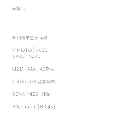
記憶卡
Moto Bluetooth
熱銷機車藍牙耳機
VIMOTO║VX86、
VX80、VJ20
id221║A2s、A2Pro
Cardo║JBL音響耳機
SENA║MESH連線
Bikecomm║BK系列