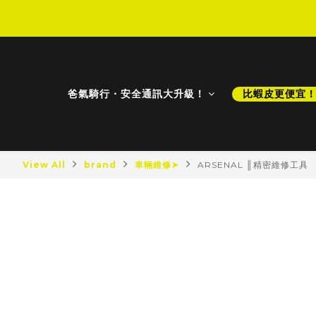
D
D
爸氣騎行・安全通訊大升級！
比蝦皮更便宜
View All
brand
車輛維修➤
ARSENAL ║精密維修工具
最新商品
最新降價
比蝦皮更便宜！