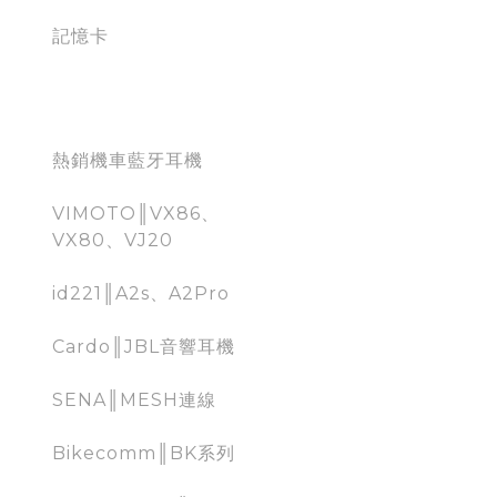
記憶卡
Moto Bluetooth
熱銷機車藍牙耳機
VIMOTO║VX86、
VX80、VJ20
id221║A2s、A2Pro
Cardo║JBL音響耳機
SENA║MESH連線
Bikecomm║BK系列