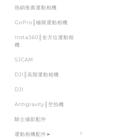
熱銷推薦運動相機
GoPro║極限運動相機
Insta360║全方位運動相
機
SJCAM
DJI║高階運動相機
DJI
Antigravity║空拍機
騎士攝影配件
運動相機配件➤