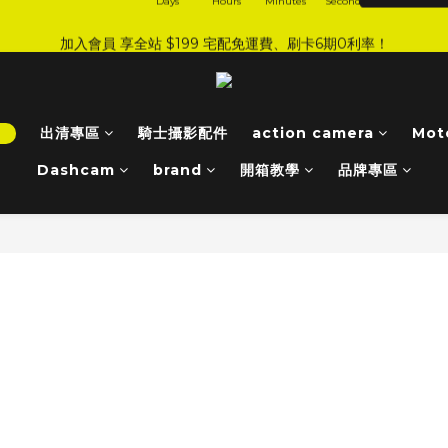
4
0
2
0
0
5
5
7
9
7
6
7
:
:
:
0
6
0
2
4
2
1
2
加入會員 享全站 $199 宅配免運費、刷卡6期0利率！
JI 爸氣感謝季 全面8折起
手刀下單！
3
1
4
4
6
8
6
5
6
Days
Hours
Minutes
Seconds
5
1
3
1
0
1
2
0
3
9
3
5
7
5
4
5
4
0
2
0
0
登入會員 享會員限定折扣、限量贈品！
1
2
8
2
4
6
4
3
4
3
1
0
1
7
1
3
5
3
2
3
2
0
:
:
:
0
6
0
2
4
2
1
2
JI 爸氣感謝季 全面8折起
手刀下單！
1
！
出清專區
騎士攝影配件
action camera
Mot
Days
Hours
Minutes
Seconds
5
1
3
1
0
1
0
4
0
2
0
0
Dashcam
brand
開箱教學
品牌專區
3
1
2
0
1
0