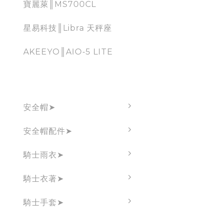
寶麗萊║MS700CL
星易科技║Libra 天秤座
AKEEYO║AIO-5 LITE
brand
安全帽➤
安全帽配件➤
騎士雨衣➤
騎士衣著➤
騎士手套➤