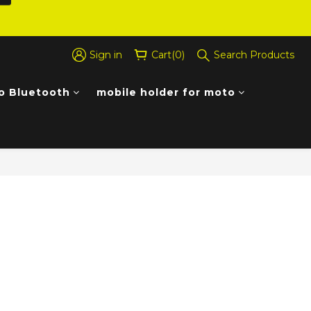
Sign in
Cart(0)
Search Products
o Bluetooth
mobile holder for moto