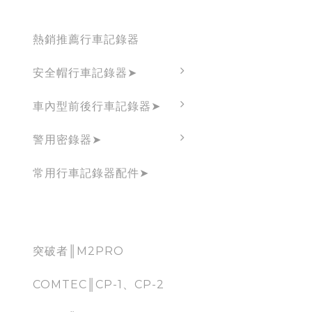
Dashcam
熱銷推薦行車記錄器
安全帽行車記錄器➤
車內型前後行車記錄器➤
警用密錄器➤
常用行車記錄器配件➤
CarPlay
突破者║M2PRO
COMTEC║CP-1、CP-2