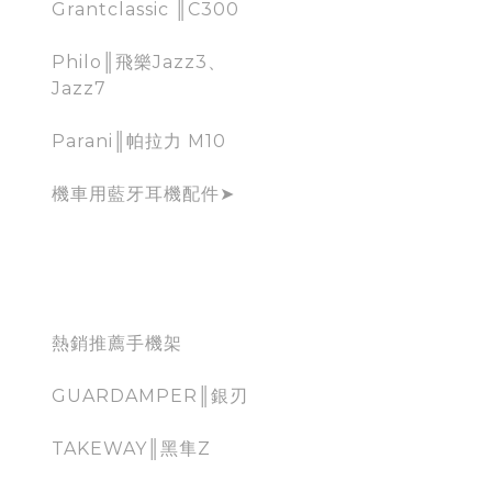
Grantclassic ║C300
Philo║飛樂Jazz3、
Jazz7
Parani║帕拉力 M10
機車用藍牙耳機配件➤
mobile holder for
moto
熱銷推薦手機架
GUARDAMPER║銀刃
TAKEWAY║黑隼Z