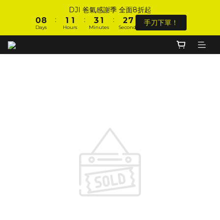
1
1
9
9
2
2
2
2
4
4
2
2
3
3
8
8
DJI 爸氣感謝季 全面8折起
DJI 爸氣感謝季 全面8折起
:
:
:
:
:
:
0
0
8
8
1
1
1
1
3
3
1
1
2
2
7
7
手刀下單！
手刀下單！
Days
Days
Hours
Hours
Minutes
Minutes
Seconds
Seconds
9
7
7
0
0
0
0
2
2
0
0
1
1
6
6
8
9
9
9
6
6
1
1
0
0
5
5
7
8
8
8
9
5
5
0
0
4
4
加入會員 享全站 $199 宅配免運費、刷卡6期0利率！
6
7
7
9
7
8
4
4
3
3
5
6
6
8
6
7
3
3
2
2
4
5
5
7
5
6
2
2
1
1
登入會員 享會員限定折扣、限量贈品！
3
4
4
6
4
5
1
1
0
0
2
3
3
5
3
4
9
0
0
1
9
2
2
4
2
3
8
DJI 爸氣感謝季 全面8折起
:
:
:
0
8
1
1
3
1
2
7
手刀下單！
Days
Hours
Minutes
Seconds
7
0
0
2
0
1
6
6
1
0
5
5
0
4
4
3
3
2
2
1
1
0
Unpublished Promotion
0