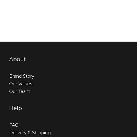
About
Brand Story
Our Values
Our Team
Help
FAQ
Delivery & Shipping