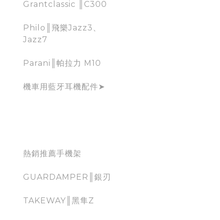
Grantclassic ║C300
Philo║飛樂Jazz3、
Jazz7
Parani║帕拉力 M10
機車用藍牙耳機配件➤
mobile holder for
moto
熱銷推薦手機架
GUARDAMPER║銀刃
TAKEWAY║黑隼Z