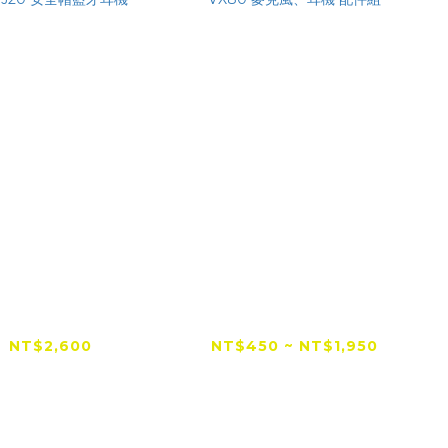
【台灣總代理】
VIMOTO 維邁通 VJ20
OTO 維邁通 VJ20
VX60 VX80 麥克風、
安全帽藍牙耳機
耳機 配件組
NT$2,600
NT$450 ~ NT$1,950
NT$2,600