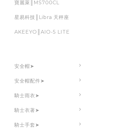
寶麗萊║MS700CL
星易科技║Libra 天秤座
AKEEYO║AIO-5 LITE
brand
安全帽➤
安全帽配件➤
騎士雨衣➤
騎士衣著➤
騎士手套➤