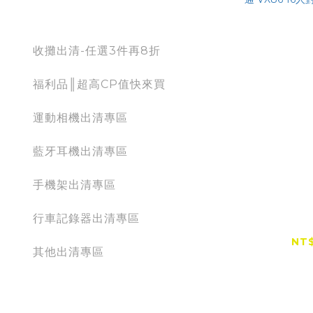
出清專區
收攤出清-任選3件再8折
福利品║超高CP值快來買
運動相機出清專區
藍牙耳機出清專區
手機架出清專區
【台
行車記錄器出清專區
VIMOTO
16人對講
NT$
其他出清專區
action camera