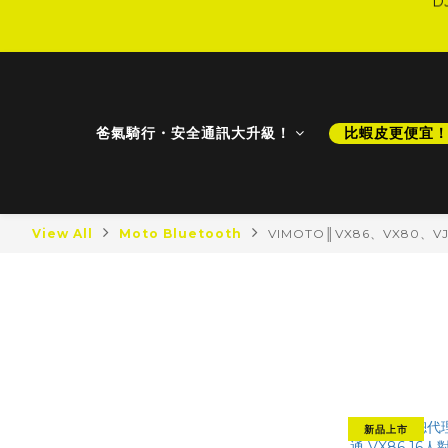
D
D
爸氣騎行・安全通訊大升級！
比蝦皮更便宜
View All
Moto Bluetooth
VIMOTO║VX86、VX80、V
最新商品
VIMOTO║
最新降價
比蝦皮更便宜！
新品上市