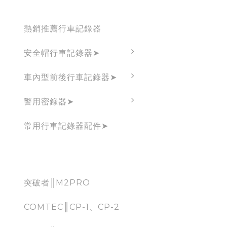
Dashcam
熱銷推薦行車記錄器
安全帽行車記錄器➤
車內型前後行車記錄器➤
警用密錄器➤
常用行車記錄器配件➤
CarPlay
突破者║M2PRO
COMTEC║CP-1、CP-2