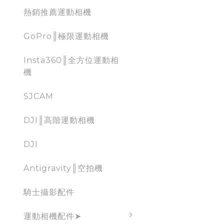
熱銷推薦運動相機
GoPro║極限運動相機
Insta360║全方位運動相
機
SJCAM
DJI║高階運動相機
DJI
Antigravity║空拍機
騎士攝影配件
運動相機配件➤