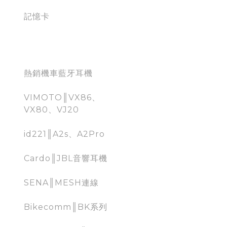
記憶卡
Moto Bluetooth
熱銷機車藍牙耳機
VIMOTO║VX86、
VX80、VJ20
id221║A2s、A2Pro
Cardo║JBL音響耳機
SENA║MESH連線
Bikecomm║BK系列