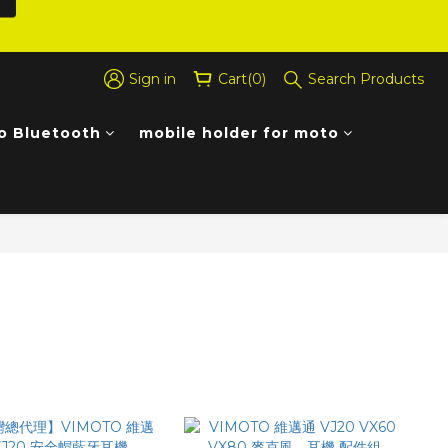
Sign in
Cart(0)
Search Products
o Bluetooth
mobile holder for moto
Sort by
48 Items per page
Filter