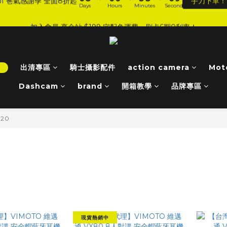
9
6
3
1
5
5
5
8
5
6
:
:
:
0
8
0
0
5
3
0
加入會員 享全站 $199 宅配免運費、刷卡6期0利率！
JI 爸氣感謝季 全面8折起
手刀下單！
8
5
2
0
4
4
4
9
7
4
Days
Hours
Minutes
Seconds
5
7
4
2
7
4
1
3
3
3
8
6
3
4
6
3
1
6
登入會員 享會員限定折扣、限量贈品！
3
0
2
2
2
7
5
2
3
5
2
0
5
2
1
9
1
1
6
4
1
2
9
4
1
4
1
:
:
:
0
8
0
0
5
3
0
1
JI 爸氣感謝季 全面8折起
手刀下單！
8
3
0
！
出清專區
騎士攝影配件
action camera
Mot
3
Days
Hours
Minutes
Seconds
0
7
4
2
0
7
2
2
6
3
1
Dashcam
brand
開箱教學
品牌專區
6
1
1
5
2
0
5
0
0
4
1
4
J20
3
0
3
2
2
1
1
0
0
VX86、VX80、VJ20
現貨熱銷中