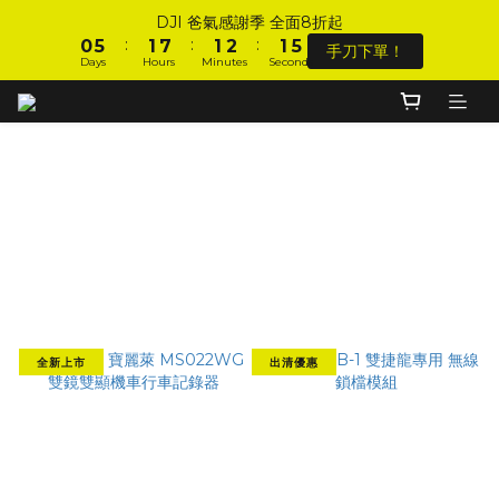
6
6
1
1
6
6
2
2
8
8
2
2
3
3
2
2
DJI 爸氣感謝季 全面8折起
DJI 爸氣感謝季 全面8折起
5
5
:
:
:
:
:
:
0
0
5
5
1
1
7
7
1
1
2
2
1
1
手刀下單！
手刀下單！
Days
Days
Hours
Hours
Minutes
Minutes
Seconds
Seconds
9
4
4
4
4
0
0
6
6
0
0
1
1
0
0
8
9
9
9
3
3
3
3
5
5
0
0
7
8
8
9
8
2
2
2
2
4
4
加入會員 享全站 $199 宅配免運費、刷卡6期0利率！
6
7
7
8
7
1
1
1
1
3
3
5
6
6
7
6
0
0
0
0
2
2
行車記錄器出清專區
9
4
9
5
5
6
5
1
1
登入會員 享會員限定折扣、限量贈品！
8
3
8
4
4
5
4
0
0
Filter
7
2
7
3
9
3
4
3
Sort by
6
1
6
2
8
2
3
2
DJI 爸氣感謝季 全面8折起
5
:
:
:
0
5
1
7
1
2
1
手刀下單！
48 Items per page
Days
Hours
Minutes
Seconds
4
4
0
6
0
1
0
3
3
5
0
2
2
4
全新上市
出清優惠
1
1
3
0
0
2
1
0