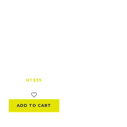
TDH GP-Z1 專用防水
信號蓋
NT$39
NT$50
ADD TO CART