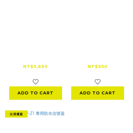
Polaroid 寶麗萊
錄得清 DB-1 雙捷龍專
MS022WG 雙鏡雙顯
用 無線鎖檔模組
機車行車記錄器
NT$3,690
NT$950
NT$1,000
ADD TO CART
ADD TO CART
出清優惠