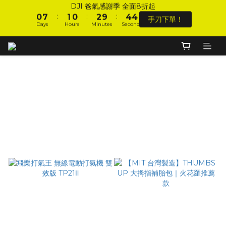
:
:
:
0
7
1
0
2
9
4
4
1
8
2
1
3
5
5
DJI 爸氣感謝季 全面8折起
手刀下單！
Days
Hours
Minutes
Seconds
9
9
:
:
:
6
0
1
8
3
3
0
7
1
0
2
9
4
4
手刀下單！
Days
Hours
Minutes
Seconds
8
9
8
5
0
7
2
2
6
0
1
8
3
3
7
8
7
9
4
6
1
1
加入會員 享全站 $199 宅配免運費、刷卡6期0利率！
5
0
7
2
2
6
7
6
8
3
5
0
0
4
6
1
1
5
6
5
7
9
9
2
4
3
5
0
0
4
5
4
6
8
8
1
3
2
4
車輛維修➤
登入會員 享會員限定折扣、限量贈品！
3
4
3
5
7
7
0
2
1
3
2
9
3
2
4
6
6
1
0
2
Filter
1
8
2
1
3
5
5
DJI 爸氣感謝季 全面8折起
0
1
:
:
:
Sort by
0
7
1
0
2
9
4
4
0
手刀下單！
Days
Hours
Minutes
Seconds
6
0
1
8
3
3
48 Items per page
5
0
7
2
2
4
6
1
1
3
5
0
0
2
4
1
3
0
2
1
0