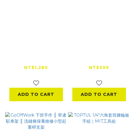
飛樂打氣王 無線電動
【MIT 台灣製造】
打氣機 雙效版 TP21Ⅱ
THUMBS UP 大拇指
補胎包｜火花羅推薦款
NT$1,280
NT$599
NT$650
ADD TO CART
ADD TO CART