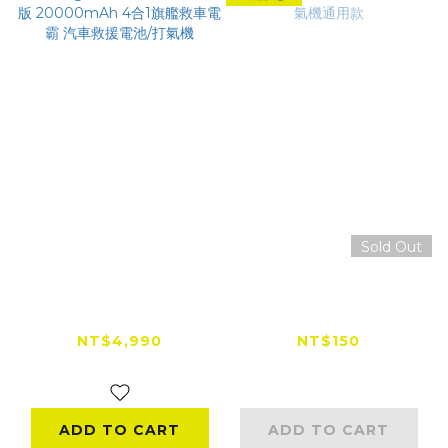
Sold Out
A-mego AHS-808
【出清特賣】轉角洩壓
賽道黑曜版
氣嘴 打氣機通用款
20000mAh 4合1旗
NT$4,990
NT$150
艦救車電霸 汽車救援
NT$299
電池/打氣機
ADD TO CART
ADD TO CART