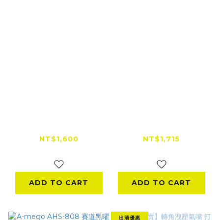
GoOffWork 下班手
TOPTUL 1/4"六角套
作 ║ 單邊駐車架 ║ 洗
筒棘輪板手組｜MIT工
鏈條保養維修小型起重
具組
NT$1,600
NT$1,715
桿支架
NT$1,800
NT$1,900
ADD TO CART
ADD TO CART
出清優惠