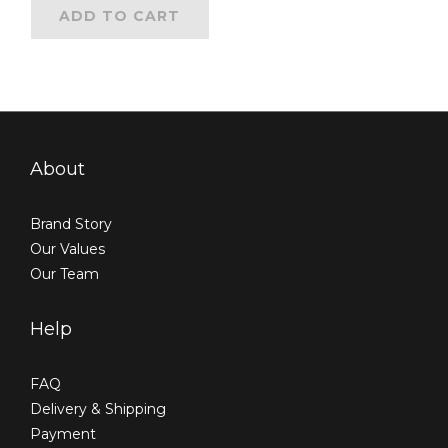
機 × 強悍救車電霸 救
ADD TO CART
車電源
About
Brand Story
Our Values
Our Team
Help
FAQ
Delivery & Shipping
Payment