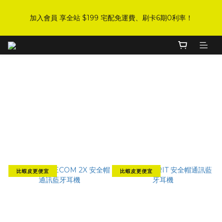
8
9
8
8
6
3
3
6
1
9
2
1
6
1
6
9
DJI 爸氣感謝季 全面8折起
7
8
7
7
5
2
2
5
加入會員 享全站 $199 宅配免運費、刷卡6期0利率！
:
:
:
0
8
1
0
5
0
5
8
手刀下單！
6
7
6
6
4
1
1
4
Days
Hours
Minutes
Seconds
7
0
4
4
7
5
6
5
5
3
0
0
3
6
3
3
6
4
5
4
9
4
9
2
2
5
2
2
5
登入會員 享會員限定折扣、限量贈品！
3
4
3
8
3
8
1
1
4
1
1
4
2
3
2
7
2
7
0
0
3
0
0
3
1
9
2
1
6
1
6
9
DJI 爸氣感謝季 全面8折起
2
2
Cardo║JBL音響耳機
:
:
:
0
8
1
0
5
0
5
8
手刀下單！
1
1
Days
Hours
Minutes
Seconds
7
0
4
4
7
Filter
0
0
6
3
3
6
5
2
2
5
Sort by
4
1
1
4
48 Items per page
3
0
0
3
2
2
1
1
比蝦皮更便宜
比蝦皮更便宜
0
0