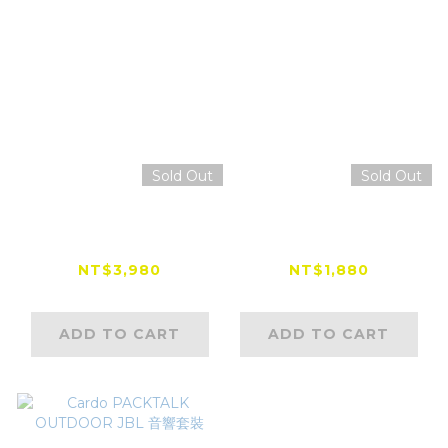
Sold Out
Sold Out
Cardo PACKTALK
Cardo PACKTALK
EDGE/PRO JBL 音
EDGE/NEO/PRO 半
響套裝
罩式基座
NT$3,980
NT$1,880
ADD TO CART
ADD TO CART