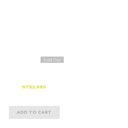
Sold Out
Cardo PACKTALK
OUTDOOR JBL 音
響套裝
NT$2,680
NT$3,280
ADD TO CART