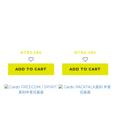
Cardo PACKTALK
Cardo PACKTALK系
系列基座套裝
列 JBL音響套裝
NT$3,280
NT$4,280
ADD TO CART
ADD TO CART