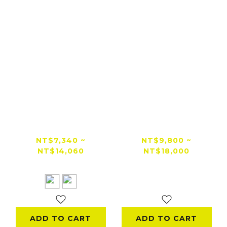
【全網低價首選】
Cardo PACKTALK
Cardo PACKTALK
NEO 安全帽通訊藍牙
OUTDOOR 戶外運動
耳機
NT$7,340 ~
NT$9,800 ~
NT$14,060
NT$18,000
通訊藍牙耳機
NT$15,280
ADD TO CART
ADD TO CART