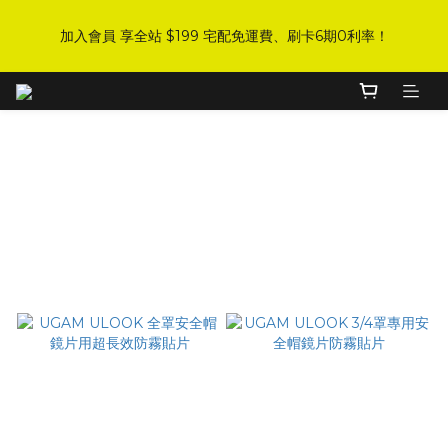
8
4
0
0
3
2
0
1
1
7
3
3
6
5
3
4
DJI 爸氣感謝季 全面8折起
7
9
9
9
3
2
1
0
加入會員 享全站 $199 宅配免運費、刷卡6期0利率！
:
:
:
0
6
2
2
5
4
2
3
手刀下單！
6
8
8
8
9
2
1
0
Days
Hours
Minutes
Seconds
5
1
1
4
3
1
2
5
7
7
9
7
8
1
0
4
0
0
3
2
0
1
4
6
6
9
8
6
7
0
3
2
1
0
登入會員 享會員限定折扣、限量贈品！
3
9
5
5
8
7
5
6
2
1
0
2
8
4
4
7
6
4
5
1
0
安全帽配件➤
1
7
3
3
6
5
3
4
DJI 爸氣感謝季 全面8折起
0
:
:
:
0
6
2
2
5
4
2
3
手刀下單！
Filter
Days
Hours
Minutes
Seconds
5
1
1
4
3
1
2
4
0
0
3
2
0
1
Sort by
3
2
1
0
48 Items per page
2
1
0
1
0
0