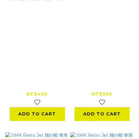
防御工事 Mr. QD
SMK STELLAR 全罩
PROTECTER 封體特
安全帽 專用
工 QD封體陶瓷鍍膜噴
pinlock70 防霧片
NT$490
NT$950
霧 陶瓷 X 光澤
ADD TO CART
ADD TO CART