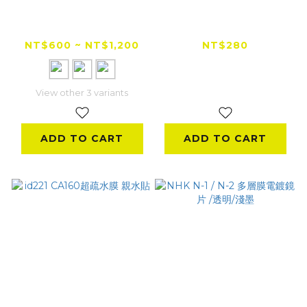
NHK S1GP 鏡片 / 多
T FENCE Ag+
層膜鏡片
Deodorizing Spray
NT$600 ~ NT$1,200
NT$280
View other 3 variants
ADD TO CART
ADD TO CART