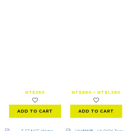
T FENCE Car seat
UGAM ULOOK 全罩
& Helmet Dry
安全帽鏡片用超長效防
foam cleaner
霧內嵌片
NT$360
NT$880 ~ NT$1,580
ADD TO CART
ADD TO CART