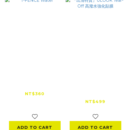
T-FENCE Water
『出清特賣』ULOOK
Tear-Off 高潑水強化
NT$360
貼膜
NT$499
NT$590
ADD TO CART
ADD TO CART