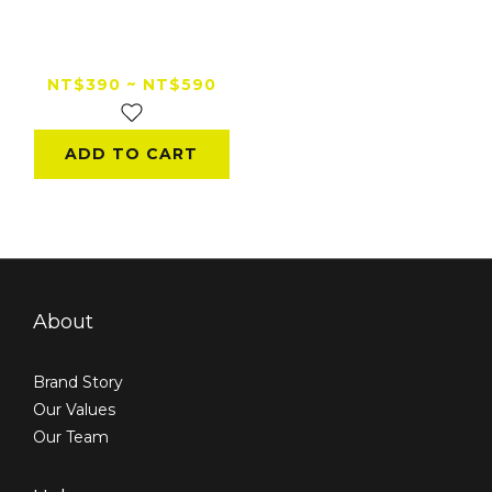
KONQUEROR康可x
嵐LEN 極效除臭噴霧
Extreme Odor
NT$390 ~ NT$590
Eliminator Spray
60/300ml 安全帽噴
ADD TO CART
霧
About
Brand Story
Our Values
Our Team