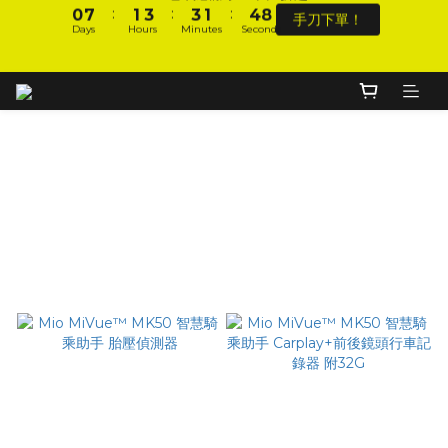
:
:
:
0
7
1
3
3
1
4
8
手刀下單！
1
8
2
4
4
2
5
9
DJI 爸氣感謝季 全面8折起
Days
Hours
Minutes
Seconds
9
6
0
2
2
0
3
7
:
:
:
0
7
1
3
3
1
4
8
8
9
9
手刀下單！
5
1
1
2
6
Days
Hours
Minutes
Seconds
6
0
2
2
0
3
7
7
8
8
4
0
0
1
5
加入會員 享全站 $199 宅配免運費、刷卡6期0利率！
5
1
1
2
6
6
7
9
9
7
3
0
4
4
0
0
1
5
5
6
8
8
6
9
2
3
3
0
4
4
5
7
7
5
8
1
2
登入會員 享會員限定折扣、限量贈品！
2
3
3
4
6
6
4
7
Mio║MiVue™ 全系列
0
1
1
2
2
9
3
5
5
3
6
0
0
1
Filter
1
8
2
4
4
2
5
9
DJI 爸氣感謝季 全面8折起
0
:
:
:
0
7
1
3
3
1
4
8
手刀下單！
Sort by
Days
Hours
Minutes
Seconds
6
0
2
2
0
3
7
5
1
1
2
6
48 Items per page
4
0
0
1
5
3
0
4
2
3
1
2
0
1
0