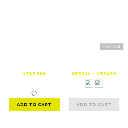
Sold Out
【限時折扣】Mio
Mio MiVue™
MiVue™ M818WD
MP20/MP30/MP35
勁系列 分離式 60 幀 /
專用安全帽支架
NT$7,988
NT$300 ~ NT$499
HDR 星光級雙鏡頭機
NT$8,490
車行車記錄器
ADD TO CART
ADD TO CART