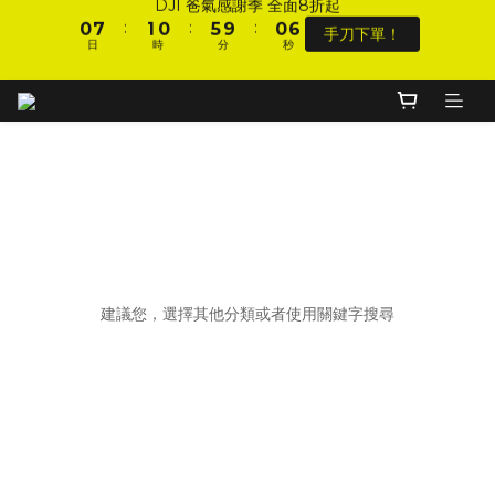
6
7
:
:
:
0
7
1
0
5
9
0
1
8
2
1
6
1
DJI 爸氣感謝季 全面8折起
手刀下單！
5
6
日
時
分
秒
9
9
9
:
:
:
6
0
4
8
0
7
1
0
5
9
0
手刀下單！
4
5
日
時
分
秒
8
9
8
8
5
3
7
6
0
4
8
3
4
7
8
7
7
4
2
6
加入會員 享全站 $199 宅配免運費、刷卡6期0利率！
5
3
7
2
3
6
7
6
6
3
1
5
4
2
6
1
2
5
6
5
5
2
0
4
3
1
5
0
1
4
5
4
9
4
1
3
2
0
4
登入會員 享會員限定折扣、限量贈品！
9
0
3
4
3
8
3
0
2
1
3
8
2
9
3
2
7
2
1
0
2
7
1
8
2
1
6
1
DJI 爸氣感謝季 全面8折起
0
1
6
:
:
:
0
7
1
0
5
9
0
0
手刀下單！
抱歉，這個商品類別沒有相關商品
5
日
時
分
秒
6
0
4
8
4
5
3
7
建議您，選擇其他分類或者使用關鍵字搜尋
3
4
2
6
2
3
1
5
1
2
0
4
0
1
3
0
2
1
您可能喜歡...
0