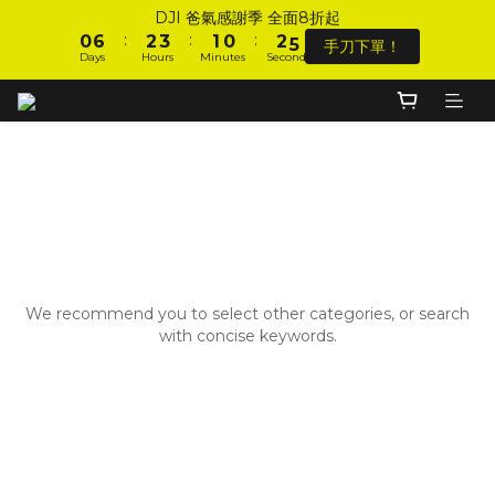
1
7
3
4
2
1
3
6
DJI 爸氣感謝季 全面8折起
1
7
3
4
2
1
3
6
DJI 爸氣感謝季 全面8折起
:
:
:
0
6
2
3
1
0
2
5
手刀下單！
:
:
:
0
6
2
3
1
0
2
5
手刀下單！
Days
Hours
Minutes
Seconds
9
9
5
1
2
0
1
4
Days
Hours
Minutes
Seconds
5
1
2
0
1
4
8
9
8
4
0
1
0
3
4
0
1
0
3
7
9
8
7
9
3
0
2
加入會員 享全站 $199 宅配免運費、刷卡6期0利率！
3
0
2
6
8
9
7
6
8
2
1
2
1
5
7
8
6
5
7
1
0
1
0
4
6
7
5
4
6
9
0
登入會員 享會員限定折扣、限量贈品！
0
3
9
5
6
4
3
5
8
2
8
4
5
3
2
4
7
1
7
3
4
2
1
3
6
DJI 爸氣感謝季 全面8折起
Sorry, there are no products in this category.
:
:
:
0
6
2
3
1
0
2
5
手刀下單！
Days
Hours
Minutes
Seconds
5
1
2
0
1
4
We recommend you to select other categories, or search
4
0
1
0
3
with concise keywords.
3
0
2
2
1
1
0
0